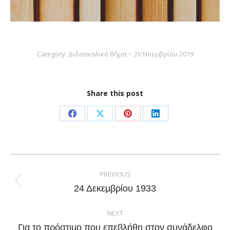
Category:
Διδασκαλικό Βήμα
20 Νοεμβρίου 2019
Share this post
Share
Share
Share
Share
on
on
on
on
Facebook
X
Pinterest
LinkedIn
Post
navigation
PREVIOUS
Previous
24 Δεκεμβρίου 1933
post:
NEXT
Για το πρόστιμο που επεβλήθη στον συνάδελφο