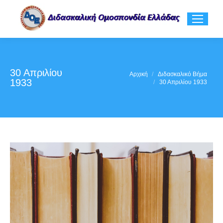
30 Απριλίου
You are here:
Αρχική
Διδασκαλικό Βήμα
1933
30 Απριλίου 1933