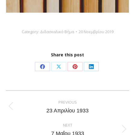
Category:
Διδασκαλικό Βήμα
20 Νοεμβρίου 2019
Share this post
Share
Share
Share
Share
on
on
on
on
Facebook
X
Pinterest
LinkedIn
Post
navigation
PREVIOUS
Previous
23 Απριλίου 1933
post:
NEXT
Next
7 Μαΐου 1933