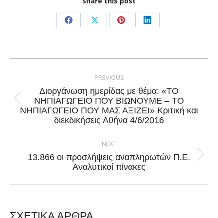
Share this post
Share
Share
Share
Share
on
on
on
on
Facebook
X
Pinterest
LinkedIn
Post
navigation
PREVIOUS
Διοργάνωση ημερίδας με θέμα: «ΤΟ
ΝΗΠΙΑΓΩΓΕΙΟ ΠΟΥ ΒΙΩΝΟΥΜΕ – ΤΟ
Previous
ΝΗΠΙΑΓΩΓΕΙΟ ΠΟΥ ΜΑΣ ΑΞΙΖΕΙ» Κριτική και
post:
διεκδικήσεις Αθήνα 4/6/2016
NEXT
13.866 οι προσλήψεις αναπληρωτών Π.Ε.
Next
Αναλυτικοί πίνακες
post:
ΣΧΕΤΙΚΑ ΑΡΘΡΑ