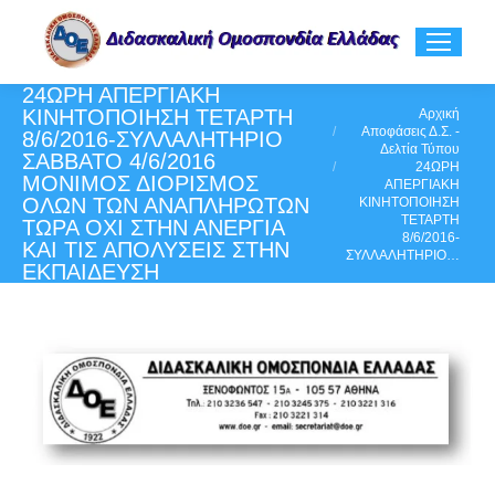
24ΩΡΗ ΑΠΕΡΓΙΑΚΗ
ΚΙΝΗΤΟΠΟΙΗΣΗ ΤΕΤΑΡΤΗ
You are here:
Αρχική
Αποφάσεις Δ.Σ. -
8/6/2016-ΣΥΛΛΑΛΗΤΗΡΙΟ
Δελτία Τύπου
ΣΑΒΒΑΤΟ 4/6/2016
24ΩΡΗ
ΜΟΝΙΜΟΣ ΔΙΟΡΙΣΜΟΣ
ΑΠΕΡΓΙΑΚΗ
ΟΛΩΝ ΤΩΝ ΑΝΑΠΛΗΡΩΤΩΝ
ΚΙΝΗΤΟΠΟΙΗΣΗ
ΤΕΤΑΡΤΗ
ΤΩΡΑ ΟΧΙ ΣΤΗΝ ΑΝΕΡΓΙΑ
8/6/2016-
ΚΑΙ ΤΙΣ ΑΠΟΛΥΣΕΙΣ ΣΤΗΝ
ΣΥΛΛΑΛΗΤΗΡΙΟ…
ΕΚΠΑΙΔΕΥΣΗ