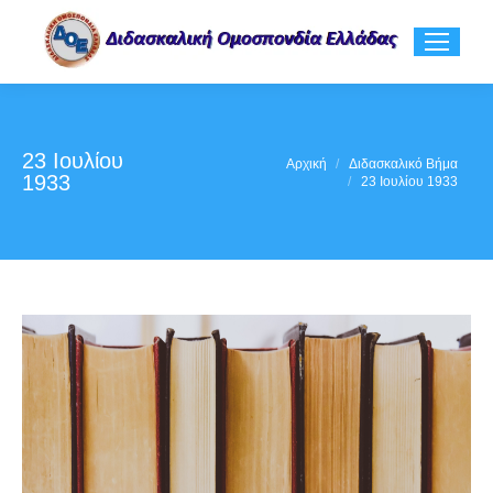
23 Ιουλίου
You are here:
Αρχική
Διδασκαλικό Βήμα
1933
23 Ιουλίου 1933