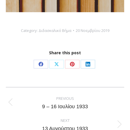
Category:
Διδασκαλικό Βήμα
20 Νοεμβρίου 2019
Share this post
Share
Share
Share
Share
on
on
on
on
Facebook
X
Pinterest
LinkedIn
Post
navigation
PREVIOUS
Previous
9 – 16 Ιουλίου 1933
post:
NEXT
Next
13 Αυγούστου 1933