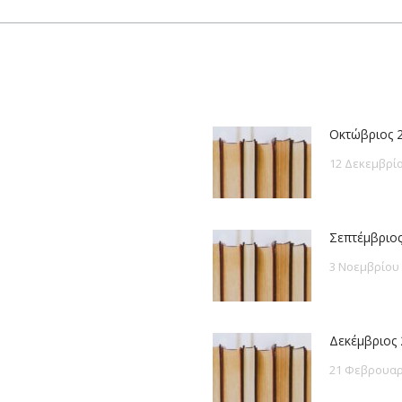
post:
Οκτώβριος 
12 Δεκεμβρίο
Σεπτέμβριος
3 Νοεμβρίου
Δεκέμβριος 
21 Φεβρουαρ