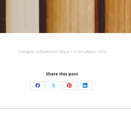
Category:
Διδασκαλικό Βήμα
8 Οκτωβρίου 2019
Share this post
Share
Share
Share
Share
on
on
on
on
Facebook
X
Pinterest
LinkedIn
Next