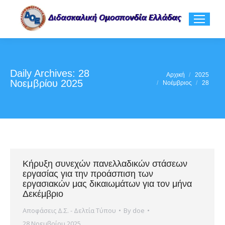
Daily Archives:
28
You are here:
Αρχική
2025
Νοεμβρίου 2025
Νοέμβριος
28
Κήρυξη συνεχών πανελλαδικών στάσεων
εργασίας για την προάσπιση των
εργασιακών μας δικαιωμάτων για τον μήνα
Δεκέμβριο
Αποφάσεις Δ.Σ. - Δελτία Τύπου
By
doe
28 Νοεμβρίου 2025