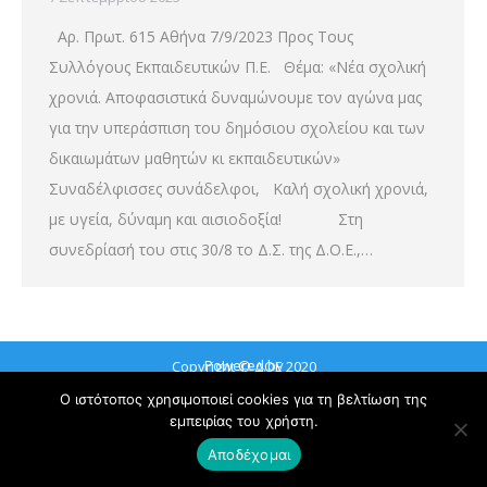
Αρ. Πρωτ. 615 Αθήνα 7/9/2023 Προς Τους
Συλλόγους Εκπαιδευτικών Π.Ε. Θέμα: «Νέα σχολική
χρονιά. Αποφασιστικά δυναμώνουμε τον αγώνα μας
για την υπεράσπιση του δημόσιου σχολείου και των
δικαιωμάτων μαθητών κι εκπαιδευτικών»
Συναδέλφισσες συνάδελφοι, Καλή σχολική χρονιά,
με υγεία, δύναμη και αισιοδοξία! Στη
συνεδρίασή του στις 30/8 το Δ.Σ. της Δ.Ο.Ε.,…
Powered by
Copyright © ΔΟΕ 2020
Ο ιστότοπος χρησιμοποιεί cookies για τη βελτίωση της
εμπειρίας του χρήστη.
Αποδέχομαι