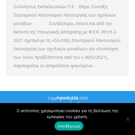
Συλλόγους Εκπαιδευτικών Π.Ε. Θέμα: Σύνταξη
Εσωτερικού Κανονισμού Λειτουργίας των σχολικών
μονάδων Συνάδελφοι, έπειτα και από την
έκδοση της Υπουργικής Απόφασης με Φ.Ε.Κ. 491/9-2-
2021 σχετικά με τη «Σύνταξη Εσωτερικού Κανονισμού
Λειτουργίας των σχολικών μονάδων» (σε υλοποίηση
των όσων προβλέπονται από τον ν.4692/2021),
παρατηρείται το απαράδεκτο φαινόμενο…
Powered by
Copyright © ΔΟΕ 2020
Ο ιστότοπος χρησιμοποιεί cookies για τη βελτίωση της
εμπειρίας του χρήστη.
Αποδέχομαι