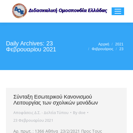
Daily Archives:
23
You are here:
Αρχική
2021
Φεβρουαρίου 2021
Φεβρουάριος
23
Σύνταξη Εσωτερικού Κανονισμού
Λειτουργίας των σχολικών μονάδων
Αποφάσεις Δ.Σ. - Δελτία Τύπου
By
doe
23 Φεβρουαρίου 2021
Αρ. πρωτ. : 1366 Αθήνα 23/2/2021 Προς Τους