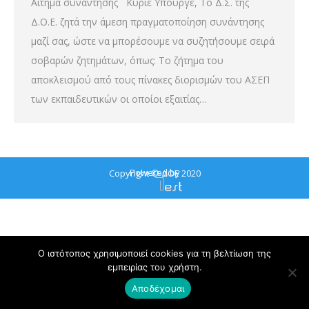
Αίτημα συνάντησης Κύριε Υπουργέ, Το Δ.Σ. της
Δ.Ο.Ε. ζητά την άμεση πραγματοποίηση συνάντησης
μαζί σας, ώστε να μπορέσουμε να συζητήσουμε σειρά
σοβαρών ζητημάτων, όπως: Το ζήτημα του
αποκλεισμού από τους πίνακες διορισμών του ΑΣΕΠ
των εκπαιδευτικών οι οποίοι εξαιτίας…
Powered by
Copyright © ΔΟΕ 2020
Ο ιστότοπος χρησιμοποιεί cookies για τη βελτίωση της
εμπειρίας του χρήστη.
Αποδέχομαι