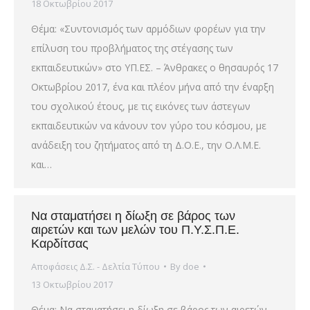
18 Οκτωβρίου 2017
Θέμα: «Συντονισμός των αρμόδιων φορέων για την
επίλυση του προβλήματος της στέγασης των
εκπαιδευτικών» στο ΥΠ.ΕΣ. – Άνθρακες ο θησαυρός 17
Οκτωβρίου 2017, ένα και πλέον μήνα από την έναρξη
του σχολικού έτους, με τις εικόνες των άστεγων
εκπαιδευτικών να κάνουν τον γύρο του κόσμου, με
ανάδειξη του ζητήματος από τη Δ.Ο.Ε., την Ο.Λ.Μ.Ε.
και…
Να σταματήσει η δίωξη σε βάρος των
αιρετών και των μελών του Π.Υ.Σ.Π.Ε.
Καρδίτσας
Αποφάσεις Δ.Σ. - Δελτία Τύπου
By
doe
13 Οκτωβρίου 2017
Θέμα: Να σταματήσει η δίωξη σε βάρος των αιρετών