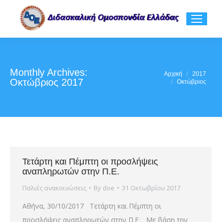
Monthly Archives:
You are here:
Αρχική
2017
Οκτώβριος 2017
Οκτώβριος
Τετάρτη και Πέμπτη οι προσλήψεις
αναπληρωτών στην Π.Ε.
Παλιές ανακοινώσεις
By
doe
31 Οκτωβρίου 2017
Αθήνα, 30/10/2017 Τετάρτη και Πέμπτη οι
προσλήψεις αναπληρωτών στην Π.Ε. Με βάση την