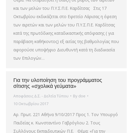
και των μελών του Π.Υ.Σ.Π.Ε. Καρδίτσας Στις 17
Οκτωβρίου εκδικάζεται στο Εφετείο Λάρισας η έφεση
των αιρετών και των μελών του Π.Υ.Σ.Π.Ε. Καρδίτσας
κατά της πρωτόδικης καταδικαστικής απόφασης ( για
παράβαση καθήκοντος) εξ αιτίας της βαθμολογίας που
αφορούσε υποψήφιο Διευθυντή κατά τη διαδικασία
των Επιλογών…
Για την υλοποίηση του προγράμματος
σίτισης «σχολικά γεύματα»
Αποφάσεις Δ.Σ. - Δελτία Τύπου
By
doe
10 Οκτωβρίου 2017
Αρ. Πρωτ. 221 Αθήνα 9/10/2017 Προς 1. Τον Υπουργό
Παιδείας κ. Κωνσταντίνο Γαβρόγλου 2. Τους
Συλλόγους Εκπαιδευτικών Π.Ε. Θέμα: «Για την