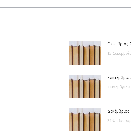
post:
Οκτώβριος 
12 Δεκεμβρίο
Σεπτέμβριος
3 Νοεμβρίου
Δεκέμβριος 
21 Φεβρουαρ