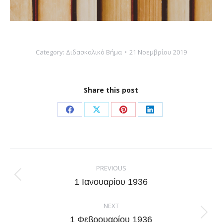
Category:
Διδασκαλικό Βήμα
21 Νοεμβρίου 2019
Share this post
Share
Share
Share
Share
on
on
on
on
Facebook
X
Pinterest
LinkedIn
Post
navigation
PREVIOUS
Previous
1 Ιανουαρίου 1936
post:
NEXT
Next
1 Φεβρουαρίου 1936