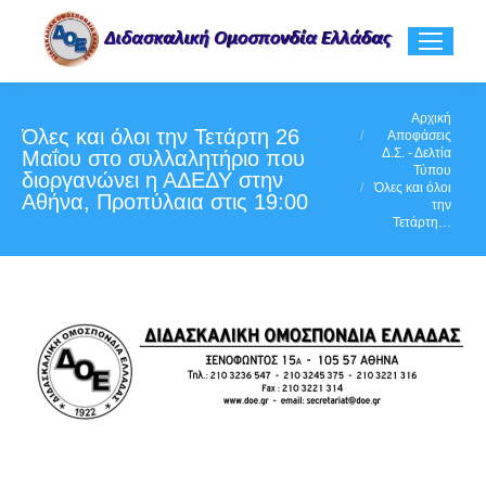
You are here:
Αρχική
Όλες και όλοι την Τετάρτη 26
Αποφάσεις
Δ.Σ. - Δελτία
Μαΐου στο συλλαλητήριο που
Τύπου
διοργανώνει η ΑΔΕΔΥ στην
Όλες και όλοι
Αθήνα, Προπύλαια στις 19:00
την
Τετάρτη…