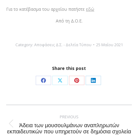
Για το κατέβασμα του αρχείου πατήστε
εδώ
Από τη Δ.Ο.Ε.
Category:
Αποφάσεις Δ.Σ. - Δελτία Τύπου
25 Μαΐου 2021
Share this post
Share
Share
Share
Share
on
on
on
on
Facebook
X
Pinterest
LinkedIn
Post
navigation
PREVIOUS
Άδεια των μουσουλμάνων αναπληρωτών
Previous
εκπαιδευτικών που υπηρετούν σε δημόσια σχολεία
post: