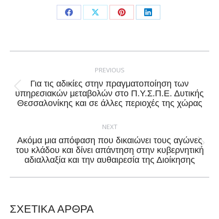
Share
Share
Share
Share
on
on
on
on
Facebook
X
Pinterest
LinkedIn
Post
navigation
PREVIOUS
Για τις αδικίες στην πραγματοποίηση των
Previous
υπηρεσιακών μεταβολών στο Π.Υ.Σ.Π.Ε. Δυτικής
Θεσσαλονίκης και σε άλλες περιοχές της χώρας
post:
NEXT
Ακόμα μια απόφαση που δικαιώνει τους αγώνες
Next
του κλάδου και δίνει απάντηση στην κυβερνητική
αδιαλλαξία και την αυθαιρεσία της Διοίκησης
post:
ΣΧΕΤΙΚΑ ΑΡΘΡΑ