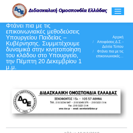
Φτάνει πια με τις
επικοινωνιακές μεθοδεύσεις
Υπουργείου Παιδείας –
You are here:
Αρχική
Αποφάσεις Δ.Σ. -
Κυβέρνησης. Συμμετέχουμε
Δελτία Τύπου
δυναμικά στην κινητοποίηση
Φτάνει πια με τις
του κλάδου στο Υπουργείο,
επικοινωνιακές…
την Πέμπτη 20 Δεκεμβρίου 1
μ.μ.