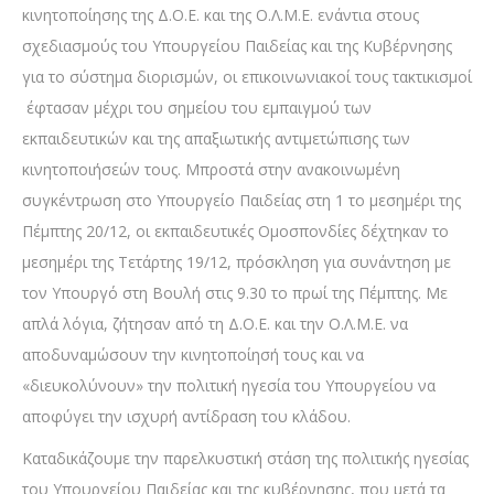
κινητοποίησης της Δ.Ο.Ε. και της Ο.Λ.Μ.Ε. ενάντια στους
σχεδιασμούς του Υπουργείου Παιδείας και της Κυβέρνησης
για το σύστημα διορισμών, οι επικοινωνιακοί τους τακτικισμοί
έφτασαν μέχρι του σημείου του εμπαιγμού των
εκπαιδευτικών και της απαξιωτικής αντιμετώπισης των
κινητοποιήσεών τους. Μπροστά στην ανακοινωμένη
συγκέντρωση στο Υπουργείο Παιδείας στη 1 το μεσημέρι της
Πέμπτης 20/12, οι εκπαιδευτικές Ομοσπονδίες δέχτηκαν το
μεσημέρι της Τετάρτης 19/12, πρόσκληση για συνάντηση με
τον Υπουργό στη Βουλή στις 9.30 το πρωί της Πέμπτης. Με
απλά λόγια, ζήτησαν από τη Δ.Ο.Ε. και την Ο.Λ.Μ.Ε. να
αποδυναμώσουν την κινητοποίησή τους και να
«διευκολύνουν» την πολιτική ηγεσία του Υπουργείου να
αποφύγει την ισχυρή αντίδραση του κλάδου.
Καταδικάζουμε την παρελκυστική στάση της πολιτικής ηγεσίας
του Υπουργείου Παιδείας και της κυβέρνησης, που μετά τα