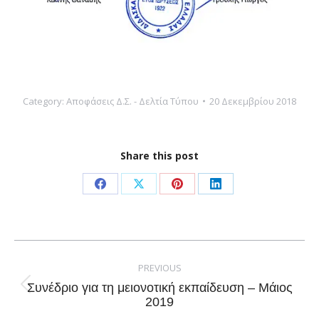
Category:
Αποφάσεις Δ.Σ. - Δελτία Τύπου
20 Δεκεμβρίου 2018
Share this post
Share
Share
Share
Share
on
on
on
on
Facebook
X
Pinterest
LinkedIn
Post
navigation
PREVIOUS
Συνέδριο για τη μειονοτική εκπαίδευση – Μάιος
Previous
2019
post: