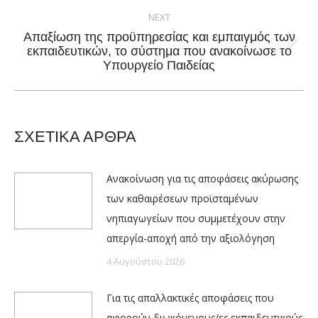
NEXT
Απαξίωση της προϋπηρεσίας και εμπαιγμός των
Next
εκπαιδευτικών, το σύστημα που ανακοίνωσε το
Υπουργείο Παιδείας
post:
ΣΧΕΤΙΚΑ ΑΡΘΡΑ
Ανακοίνωση για τις αποφάσεις ακύρωσης
των καθαιρέσεων προϊσταμένων
νηπιαγωγείων που συμμετέχουν στην
απεργία-αποχή από την αξιολόγηση
4 Αυγούστου 2026
Για τις απαλλακτικές αποφάσεις που
αφορούν διωκόμενους/ες εκπαιδευτικούς