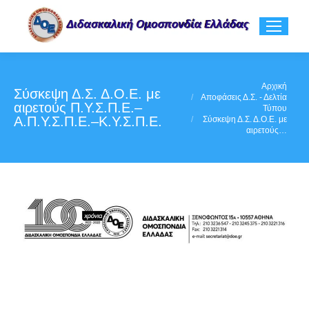
You are here:
Αρχική
Σύσκεψη Δ.Σ. Δ.Ο.Ε. με
Αποφάσεις Δ.Σ. - Δελτία
αιρετούς Π.Υ.Σ.Π.Ε.–
Τύπου
Α.Π.Υ.Σ.Π.Ε.–Κ.Υ.Σ.Π.Ε.
Σύσκεψη Δ.Σ. Δ.Ο.Ε. με
αιρετούς…