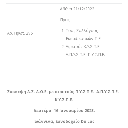
Αθήνα 21/12/2022
Προς
Τους Συλλόγους
Αρ. Πρωτ. 295
Εκπαιδευτικών Π.Ε.
Αιρετούς Κ.Υ.Σ.Π.Ε.-
Α.Π.Υ.Σ.Π.Ε.-Π.Υ.Σ.Π.Ε.
Σύσκεψη Δ.Σ. Δ.Ο.Ε. με αιρετούς Π.Υ.Σ.Π.Ε.–Α.Π.Υ.Σ.Π.Ε.–
Κ.Υ.Σ.Π.Ε.
Δευτέρα 16 Ιανουαρίου 2023,
Ιωάννινα, Ξενοδοχείο
Du Lac