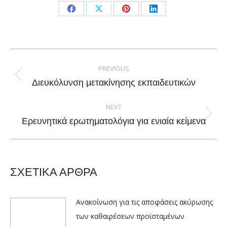
Share
Share
Share
Share
on
on
on
on
Facebook
X
Pinterest
LinkedIn
Post
navigation
PREVIOUS
Previous
Διευκόλυνση μετακίνησης εκπαιδευτικών
post:
NEXT
Next
Eρευνητικά ερωτηματολόγια για ενιαία κείμενα
post:
ΣΧΕΤΙΚΑ ΑΡΘΡΑ
Ανακοίνωση για τις αποφάσεις ακύρωσης
των καθαιρέσεων προϊσταμένων