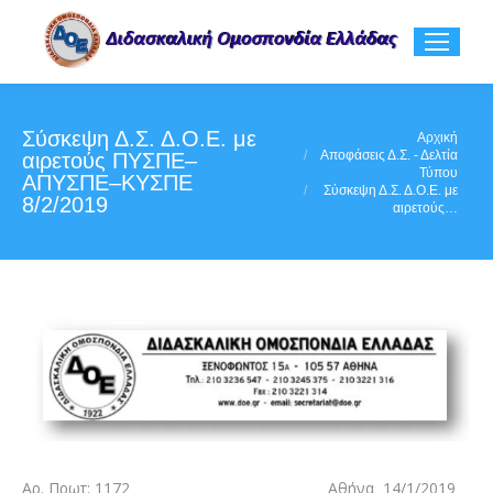
Σύσκεψη Δ.Σ. Δ.Ο.Ε. με
You are here:
Αρχική
Αποφάσεις Δ.Σ. - Δελτία
αιρετούς ΠΥΣΠΕ–
Τύπου
ΑΠΥΣΠΕ–ΚΥΣΠΕ
Σύσκεψη Δ.Σ. Δ.Ο.Ε. με
8/2/2019
αιρετούς…
Αρ. Πρωτ: 1172 Αθήνα 14/1/2019