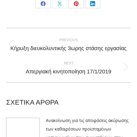
Share
Share
Share
Share
on
on
on
on
Facebook
X
Pinterest
LinkedIn
Post
navigation
PREVIOUS
Previous
Κήρυξη διευκολυντικής 3ωρης στάσης εργασίας
post:
NEXT
Next
Απεργιακή κινητοποίηση 17/1/2019
post:
ΣΧΕΤΙΚΑ ΑΡΘΡΑ
Ανακοίνωση για τις αποφάσεις ακύρωσης
των καθαιρέσεων προϊσταμένων