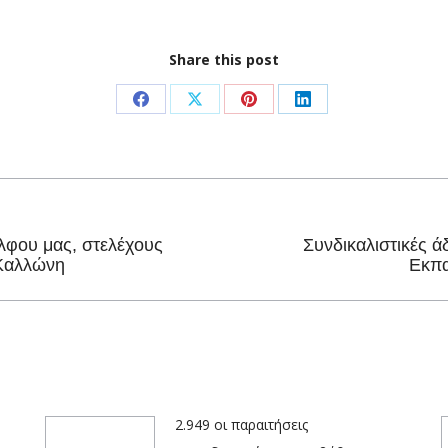
Share this post
Share
Share
Share
Share
on
on
on
on
Facebook
X
Pinterest
LinkedIn
λφου μας, στελέχους
Συνδικαλιστικές 
Next
 Καλλώνη
Εκπα
post:
2.949 οι παραιτήσεις