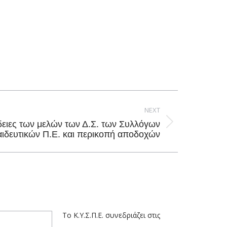
NEXT
άδειες των μελών των Δ.Σ. των Συλλόγων
ιδευτικών Π.Ε. και περικοπή αποδοχών
Το Κ.Υ.Σ.Π.Ε. συνεδριάζει στις