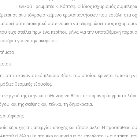
Γενικού Γραμματέα κ. Κόπτση. Ο ίδιος ισχυρισμός συμπληρωμέ
έρεται σε ανυπόγραφο κείμενο ερωταπαντήσεων που εστάλη στα σχολ
ν μπορεί ούτε διοικητικά ούτε νομικά να τεκμηριώσει τους ισχυρισ
που είχε στείλει πριν ένα περίπου μήνα για την υποτιθέμενη παρα
αστήρια για να την ακυρώσει.
τήματα:
αισίου.
της ότι το κανονιστικό πλαίσιο βάσει του οποίου κρίνεται τυπικά η
όδιες θεσμικές εξουσίες.
ενέργειά της στην κατεύθυνση να θέσει σε παρανομία γραπτό λόγο κ
γου και της σκέψης και, τελικά, τη δημοκρατία.
ής απόφασης.
σία κήρυξης της απεργίας-αποχής και τίποτε άλλο. Η προσπάθεια σ
οτελεί άλλη μία ατομική ερμηνεία ενός «αγνώστου» συντάκτη, που