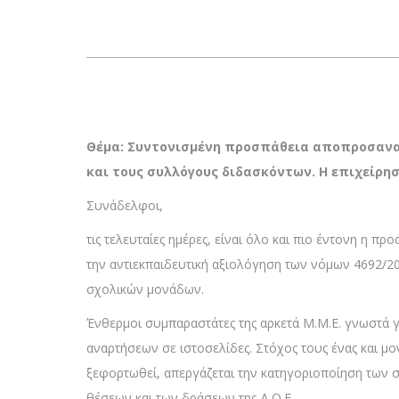
Θέμα: Συντονισμένη προσπάθεια αποπροσανατ
και τους συλλόγους διδασκόντων. Η επιχείρη
Συνάδελφοι,
τις τελευταίες ημέρες, είναι όλο και πιο έντονη η π
την αντιεκπαιδευτική αξιολόγηση των νόμων 4692/20,
σχολικών μονάδων.
Ένθερμοι συμπαραστάτες της αρκετά Μ.Μ.Ε. γνωστά 
αναρτήσεων σε ιστοσελίδες. Στόχος τους ένας και μο
ξεφορτωθεί, απεργάζεται την κατηγοριοποίηση των
θέσεων και των δράσεων της Δ.Ο.Ε.