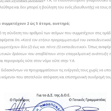
γηση των σχολικών μονάδων
» Υ.Α, το επισυναπτόμενο γνωμοδοτικό σ
θερα και δεν μπορεί η βούληση του ενός (διευθυντής) να τους στ
α συμμετέχουν 2 ώς 5 άτομα, αυστηρά;
πό τη σύνδεση του αριθμού των ατόμων που συμμετέχουν στις ομάδ
αφέρεται ότι
«Κατά τον ετήσιο προγραμματισμό του εκπαιδευτικο
υμμετέχουν δύο (2) έως και πέντε (5) εκπαιδευτικοί»
. Όπως αναφέρ
ευτικών δράσεων που αποβλέπουν στην επαγγελματική ανάπτυξη 
ται περιορισμός ούτε στον νόμο ούτε στην Υ.Α.
ς διδασκόντων να προγραμματίσουν τις ενέργειές τους χωρίς να υπο
 κείμενα» που αποτελούν απόφαση και επιστημονική συνδρομή του Δ