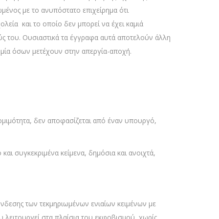
νος με το ανυπόστατο επιχείρημα ότι
εία και το οποίο δεν μπορεί να έχει καμιά
μούς του. Ουσιαστικά τα έγγραφα αυτά αποτελούν άλλη
νομία όσων μετέχουν στην απεργία-αποχή.
 νομιμότητα, δεν αποφασίζεται από έναν υπουργό,
αι συγκεκριμένα κείμενα, δημόσια και ανοιχτά,
ύνδεσης των τεκμηριωμένων ενιαίων κειμένων με
 λειτουργεί στα πλαίσια του εκφοβισμού, χωρίς