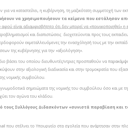
ν για να καταστείλει, η κυβέρνηση, τη μαζικότατη συμμετοχή των ε
σουν να χρησιμοποιήσουν τα κείμενα που εστάλησαν από τ
 αφού είναι αδιαμφισβήτητο ότι δεν μπορεί να «ποινικοποιηθεί» η
προβληματισμοί και διαπιστώσεις διοχετεύονται προς τους εκπαιδ
ρδοφορούν εκμεταλλευόμενες την ενασχόλησή τους με την εκπαίδ
ίσεων της κυβέρνησης για την «αξιολόγηση».
έδιο βάσει του οποίου διευθυντές/ντριες προσπαθούν να παρακάμ
κύψουν στην αξιολογική διαδικασία και στην τρομοκρατία που εξασ
της νομικής συμβούλου.
να γνωμοδοτικά σημειώματα της νομικής του συμβούλου όσο και μ
σχύει τον αγώνα του κλάδου.
από τους Συλλόγους Διδασκόντων «συνιστά παραβίαση και το
ail που στέλνει το Υπουργείο στα σχολεία που ανάρτησαν στην πλατ