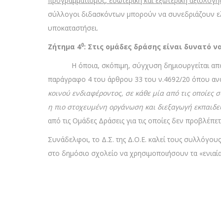
προγραμματισμός, εσωτερική και εξωτερική αξιολό
σύλλογοι διδασκόντων μπορούν να συνεδριάζουν ελεύ
υποκαταστήσει.
0
Ζήτημα 4
: Στις ομάδες δράσης είναι δυνατό ν
Η όποια, σκόπιμη, σύγχυση δημιουργείται α
παράγραφο 4 του άρθρου 33 του ν.4692/20 όπου αν
κοινού ενδιαφέροντος, σε κάθε μία από τις οποίες σ
η πιο στοχευμένη οργάνωση και διεξαγωγή εκπαιδ
από τις Ομάδες Δράσεις για τις οποίες δεν προβλέπε
Συνάδελφοι, το Δ.Σ. της Δ.Ο.Ε. καλεί τους συλλόγου
στο δημόσιο σχολείο να χρησιμοποιήσουν τα «ενιαία