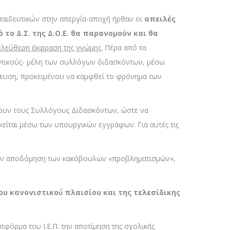
κπαιδευτικών στην απεργία-αποχή ήρθαν οι
απειλές
ο Δ.Σ. της Δ.Ο.Ε. θα παρανομούν και θα
 ελεύθερη έκφραση της γνώμης.
Πέρα από τα
ευτικούς- μέλη των συλλόγων διδασκόντων, μέσω
ευση, προκειμένου να καμφθεί το φρόνημα των
ψουν τους Συλλόγους Διδασκόντων, ώστε να
κείται μέσω των υπουργικών εγγράφων. Για αυτές τις
ε την αποδόμηση των κακόβουλων «προβληματισμών»,
υ κανονιστικού́ πλαισίου και της τελεσίδικης
φόρμα του Ι.Ε.Π. την αποτίμηση της σχολικής