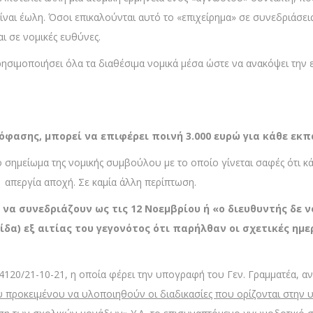
 είναι έωλη. Όσοι επικαλούνται αυτό το «επιχείρημα» σε συνεδριά
αι σε νομικές ευθύνες.
ησιμοποιήσει όλα τα διαθέσιμα νομικά μέσα ώστε να ανακόψει την 
φασης, μπορεί να επιφέρει ποινή 3.000 ευρώ για κάθε εκπ
σημείωμα της νομικής συμβούλου με το οποίο γίνεται σαφές ότι κά
1 απεργία αποχή. Σε καμία άλλη περίπτωση.
να συνεδριάζουν ως τις 12 Νοεμβρίου ή «ο διευθυντής δε ν
) εξ αιτίας του γεγονότος ότι παρήλθαν οι σχετικές ημερομ
 4120/21-10-21, η οποία φέρει την υπογραφή του Γεν. Γραμματέα, α
 προκειμένου να υλοποιηθούν οι διαδικασίες που ορίζονται στην 