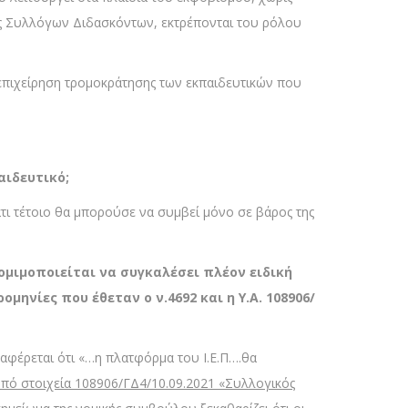
σεις Συλλόγων Διδασκόντων, εκτρέπονται του ρόλου
επιχείρηση τρομοκράτησης των εκπαιδευτικών που
αιδευτικό;
τι τέτοιο θα μπορούσε να συμβεί μόνο σε βάρος της
ομιμοποιείται να συγκαλέσει πλέον ειδική
ηνίες που έθεταν ο ν.4692 και η Υ.Α. 108906/
ναφέρεται ότι «…η πλατφόρμα του Ι.Ε.Π….θα
υπό στοιχεία 108906/ΓΔ4/10.09.2021 «Συλλογικός