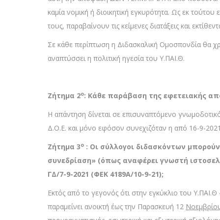
καμία νομική ή διοικητική εγκυρότητα. Ως εκ τούτου
τους, παραβαίνουν τις κείμενες διατάξεις και εκτίθεντ
Σε κάθε περίπτωση η Διδασκαλική Ομοσπονδία θα χρ
αναπτύσσει η πολιτική ηγεσία του Υ.ΠΑΙ.Θ.
ο
Ζήτημα 2
: Κάθε παράβαση της εφετειακής από
Η απάντηση δίνεται σε επισυναπτόμενο γνωμοδοτικό 
Δ.Ο.Ε. και μόνο εφόσον συνεχιζόταν η από 16-9-202
ο
Ζήτημα 3
: Οι σύλλογοι διδασκόντων μπορούν 
συνεδρίαση» (όπως αναφέρει γνωστή ιστοσελίδα
ΓΔ/7-9-2021 (ΦΕΚ 4189Α/10-9-21);
Εκτός από το γεγονός ότι στην εγκύκλιο του Υ.ΠΑΙ.Θ
παραμείνει ανοικτή έως την Παρασκευή 12
Νοεμβρίου