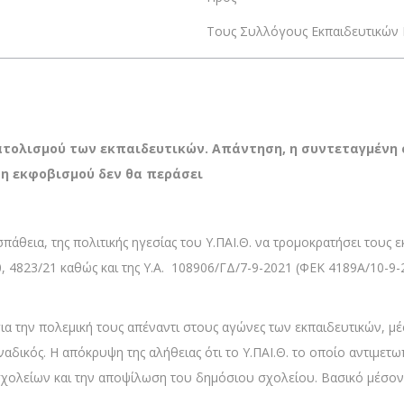
Τους Συλλόγους Εκπαιδευτικών 
ολισμού των εκπαιδευτικών. Απάντηση, η συντεταγμένη σ
ση εκφοβισμού δεν θα περάσει
ροσπάθεια, της πολιτικής ηγεσίας του Υ.ΠΑΙ.Θ. να τρομοκρατήσει του
 4823/21 καθώς και της Υ.Α. 108906/ΓΔ/7-9-2021 (ΦΕΚ 4189Α/10-9-2
για την πολεμική τους απέναντι στους αγώνες των εκπαιδευτικών, 
ναδικός. Η απόκρυψη της αλήθειας ότι το Υ.ΠΑΙ.Θ. το οποίο αντιμετ
 σχολείων και την αποψίλωση του δημόσιου σχολείου. Βασικό μέσο