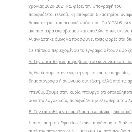
χρονιάς 2020-2021 και φέρει την υπογραφή του 
παραβιάζεται τελεσίδικη απόφαση δικαστηρίου αναφ
διοικητική και υπηρεσιακή υπόσταση. Το Υ.ΠΑΙ.Θ. δε
μια απόπειρα εκφοβισμού και απειλών, όπως εκείνο 
Αναγκάστηκε όμως να προσφύγει τρεις φορές στα δικ
Σε επίπεδο περιεχομένου τα έγγραφα θέτουν δύο ζη
Α. Την υποτιθέμενη παραβίαση του κανονιστικού πλ
Ας θυμίσουμε στην έγκριτη νομικό και τις υπηρεσίες 
δημοσιογράφο ή ανώνυμο συντάκτη, αλλά από τις αρμ
Υπενθυμίζουμε στην κυρία Υπουργό ότι οποιαδήποτε 
συνιστά λογοκρισία, παραβιάζει την ελευθερία του λό
Β. Την υποτιθέμενη παραβίαση τελεσίδικης δικαστικ
Η απόφαση του Εφετείου έκρινε παράνομη τη διαδικα
αυτή την απόφαση ΔΕΝ ΤΕΚΜΑΙΡΕΤΑΙ από πουθενά. Απ