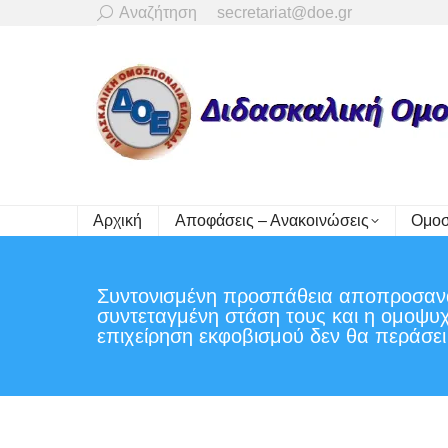
Search:
Αναζήτηση
secretariat@doe.gr
Αρχική
Αποφάσεις – Ανακοινώσεις
Ομοσ
Συντονισμένη προσπάθεια αποπροσανα
συντεταγμένη στάση τους και η ομοψυχ
επιχείρηση εκφοβισμού δεν θα περάσει