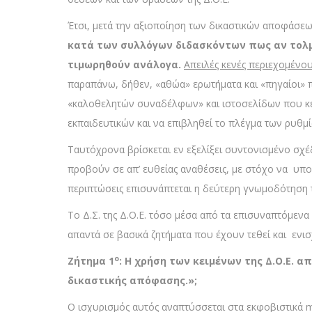
Έτσι, μετά την αξιοποίηση των δικαστικών αποφάσεω
κατά των συλλόγων διδασκόντων πως αν τολμή
τιμωρηθούν ανάλογα.
Απειλές κενές περιεχομένου
παραπάνω, δήθεν, «αθώα» ερωτήματα και «πηγαίοι» 
«καλοθελητών συναδέλφων» και ιστοσελίδων που κε
εκπαιδευτικών και να επιβληθεί το πλέγμα των ρυθμ
Ταυτόχρονα βρίσκεται εν εξελίξει συντονισμένο σχ
προβούν σε απ’ ευθείας αναθέσεις, με στόχο να υπο
περιπτώσεις επισυνάπτεται η δεύτερη γνωμοδότηση 
Το Δ.Σ. της Δ.Ο.Ε. τόσο μέσα από τα επισυναπτόμε
απαντά σε βασικά ζητήματα που έχουν τεθεί και ενι
ο
Ζήτημα 1
: Η χρήση των κειμένων της Δ.Ο.Ε. 
δικαστικής απόφασης.»;
Ο ισχυρισμός αυτός αναπτύσσεται στα εκφοβιστικά m