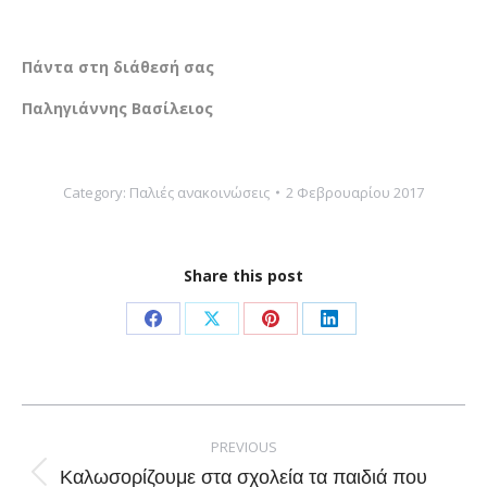
Πάντα στη διάθεσή σας
Παληγιάννης Βασίλειος
Category:
Παλιές ανακοινώσεις
2 Φεβρουαρίου 2017
Share this post
Share
Share
Share
Share
on
on
on
on
Facebook
X
Pinterest
LinkedIn
Post
navigation
PREVIOUS
Καλωσορίζουμε στα σχολεία τα παιδιά που
Previous