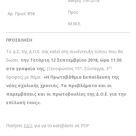
Αθήνα 7/9/2018
Προς
Αρ. Πρωτ. 858
Μ.Μ.Ε.
ΠΡΟΣΚΛΗΣΗ
Το Δ.Σ. της Δ.Ο.Ε. σας καλεί στη συνέντευξη τύπου που θα
δώσει
την Τετάρτη 12 Σεπτεμβρίου 2018, ώρα 11:30
α
ος
στα γραφεία της,
(Ξενοφώντος 15
, Σύνταγμα, 3
όροφος) με θέμα:
«Η Πρωτοβάθμια Εκπαίδευση της
νέας σχολικής χρονιάς. Τα προβλήματα και οι
παρεμβάσεις και οι πρωτοβουλίες της Δ.Ο.Ε. για την
επίλυσή τους».
Πατήστε
ΕΔΩ
για να το κατεβάστε σε PDF