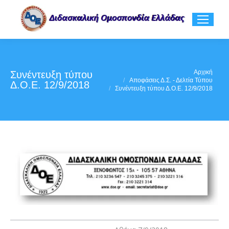
You are here:
Αρχική
Συνέντευξη τύπου
Αποφάσεις Δ.Σ. - Δελτία Τύπου
Δ.Ο.Ε. 12/9/2018
Συνέντευξη τύπου Δ.Ο.Ε. 12/9/2018