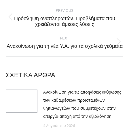
Post
navigation
PREVIOUS
Πρόσληψη αναπληρωτών. Προβλήματα που
Previous
χρειάζονται άμεσες λύσεις
post:
NEXT
Next
Ανακοίνωση για τη νέα Υ.Α. για τα σχολικά γεύματα
post:
ΣΧΕΤΙΚΑ ΑΡΘΡΑ
Ανακοίνωση για τις αποφάσεις ακύρωσης
των καθαιρέσεων προϊσταμένων
νηπιαγωγείων που συμμετέχουν στην
απεργία-αποχή από την αξιολόγηση
4 Αυγούστου 2026