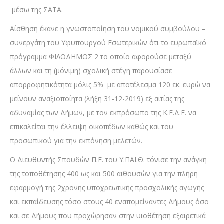
μέσω της ΣΑΤΑ.
Αίσθηση έκανε η γνωστοποίηση του νομικού συμβούλου –
συνεργάτη του Υφυπουργού Εσωτερικών ότι το ευρωπαϊκό
πρόγραμμα ΦΙΛΟΔΗΜΟΣ 2 το οποίο αφορούσε μεταξύ
άλλων και τη (μόνιμη) σχολική στέγη παρουσίασε
απορροφητικότητα μόλις 5% με αποτέλεσμα 120 εκ. ευρώ να
μείνουν αναξιοποίητα (λήξη 31-12-2019) εξ αιτίας της
αδυναμίας των Δήμων, με τον εκπρόσωπο της Κ.Ε.Δ.Ε. να
επικαλείται την έλλειψη οικοπέδων καθώς και του
προσωπικού για την εκπόνηση μελετών.
Ο Διευθυντής Σπουδών Π.Ε. του Υ.ΠΑΙ.Θ. τόνισε την ανάγκη
της τοποθέτησης 400 ως και 500 αιθουσών για την πλήρη
εφαρμογή της 2χρονης υποχρεωτικής προσχολικής αγωγής
και εκπαίδευσης τόσο στους 40 εναπομείναντες Δήμους όσο
και σε Δήμους που προχώρησαν στην υιοθέτηση εξαιρετικά