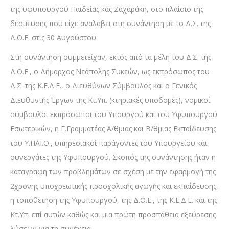
της υφυπουργού Παιδείας κας Ζαχαράκη, στο πλαίσιο της
δέσμευσης που είχε αναλάβει στη συνάντηση με το Δ.Σ. της
Δ.Ο.Ε. στις 30 Αυγούστου.
Στη συνάντηση συμμετείχαν, εκτός από τα μέλη του Δ.Σ. της
Δ.Ο.Ε., ο Δήμαρχος Νεάπολης Συκεών, ως εκπρόσωπος του
Δ.Σ. της Κ.Ε.Δ.Ε., ο Διευθύνων Σύμβουλος και ο Γενικός
Διευθυντής Έργων της Κτ.Υπ. (κτηριακές υποδομές), νομικοί
σύμβουλοι εκπρόσωποι του Υπουργού και του Υφυπουργού
Εσωτερικών, η Γ.Γραμματέας Α/θμιας και Β/θμιας Εκπαίδευσης
του Υ.ΠΑΙ.Θ., υπηρεσιακοί παράγοντες του Υπουργείου και
συνεργάτες της Υφυπουργού. Σκοπός της συνάντησης ήταν η
καταγραφή των προβλημάτων σε σχέση με την εφαρμογή της
2χρονης υποχρεωτικής προσχολικής αγωγής και εκπαίδευσης,
η τοποθέτηση της Υφυπουργού, της Δ.Ο.Ε., της Κ.Ε.Δ.Ε. και της
Κτ.Υπ. επί αυτών καθώς και μια πρώτη προσπάθεια εξεύρεσης
λύσεων για τη συνέχεια.