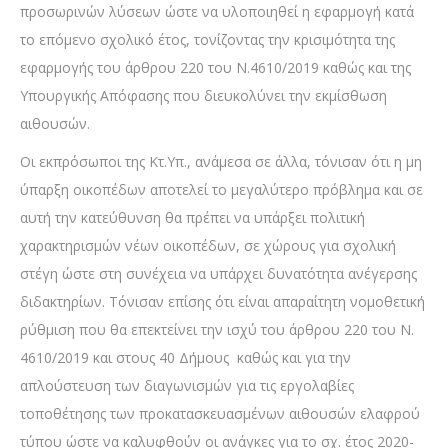
προσωρινών λύσεων ώστε να υλοποιηθεί η εφαρμογή κατά
το επόμενο σχολικό έτος, τονίζοντας την κρισιμότητα της
εφαρμογής του άρθρου 220 του Ν.4610/2019 καθώς και της
Υπουργικής Απόφασης που διευκολύνει την εκμίσθωση
αιθουσών.
Οι εκπρόσωποι της Κτ.Υπ., ανάμεσα σε άλλα, τόνισαν ότι η μη
ύπαρξη οικοπέδων αποτελεί το μεγαλύτερο πρόβλημα και σε
αυτή την κατεύθυνση θα πρέπει να υπάρξει πολιτική
χαρακτηρισμών νέων οικοπέδων, σε χώρους για σχολική
στέγη ώστε στη συνέχεια να υπάρχει δυνατότητα ανέγερσης
διδακτηρίων. Τόνισαν επίσης ότι είναι απαραίτητη νομοθετική
ρύθμιση που θα επεκτείνει την ισχύ του άρθρου 220 του Ν.
4610/2019 και στους 40 Δήμους καθώς και για την
απλούστευση των διαγωνισμών για τις εργολαβίες
τοποθέτησης των προκατασκευασμένων αιθουσών ελαφρού
τύπου ώστε να καλυφθούν οι ανάγκες για το σχ. έτος 2020-