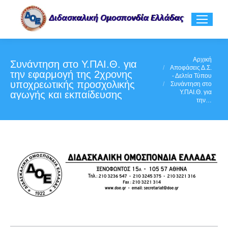
You are here:
Αρχική
Συνάντηση στο Υ.ΠΑΙ.Θ. για
Αποφάσεις Δ.Σ.
την εφαρμογή της 2χρονης
- Δελτία Τύπου
υποχρεωτικής προσχολικής
Συνάντηση στο
Υ.ΠΑΙ.Θ. για
αγωγής και εκπαίδευσης
την…