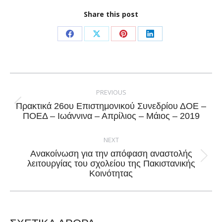
Share this post
Share
Share
Share
Share
on
on
on
on
Facebook
X
Pinterest
LinkedIn
Post
navigation
PREVIOUS
Πρακτικά 26ου Επιστημονικού Συνεδρίου ΔΟΕ –
Previous
ΠΟΕΔ – Ιωάννινα – Απρίλιος – Μάιος – 2019
post:
NEXT
Ανακοίνωση για την απόφαση αναστολής
Next
λειτουργίας του σχολείου της Πακιστανικής
Κοινότητας
post: