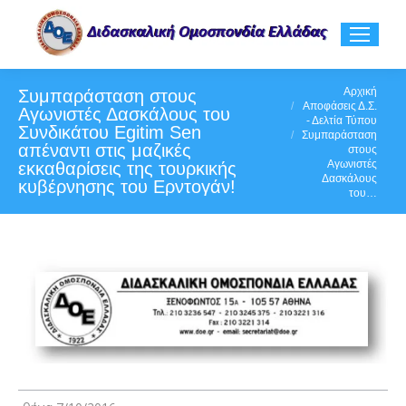
You are here:
Αρχική
Συμπαράσταση στους
Αποφάσεις Δ.Σ.
Αγωνιστές Δασκάλους του
- Δελτία Τύπου
Συνδικάτου Egitim Sen
Συμπαράσταση
απέναντι στις μαζικές
στους
Αγωνιστές
εκκαθαρίσεις της τουρκικής
Δασκάλους
κυβέρνησης του Ερντογάν!
του…