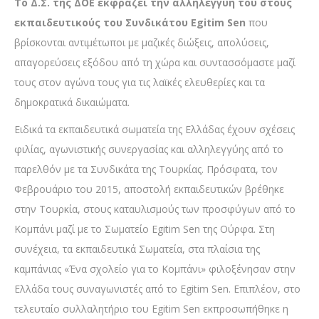
Το Δ.Σ. της ΔΟΕ εκφράζει την αλληλεγγύη του στους
εκπαιδευτικούς του Συνδικάτου Egitim Sen
που
βρίσκονται αντιμέτωποι με μαζικές διώξεις, απολύσεις,
απαγορεύσεις εξόδου από τη χώρα και συντασσόμαστε μαζί
τους στον αγώνα τους για τις λαϊκές ελευθερίες και τα
δημοκρατικά δικαιώματα.
Ειδικά τα εκπαιδευτικά σωματεία της Ελλάδας έχουν σχέσεις
φιλίας, αγωνιστικής συνεργασίας και αλληλεγγύης από το
παρελθόν με τα Συνδικάτα της Τουρκίας. Πρόσφατα, τον
Φεβρουάριο του 2015, αποστολή εκπαιδευτικών βρέθηκε
στην Τουρκία, στους καταυλισμούς των προσφύγων από το
Κομπάνι μαζί με το Σωματείο Egitim Sen της Ούρφα. Στη
συνέχεια, τα εκπαιδευτικά Σωματεία, στα πλαίσια της
καμπάνιας «Ένα σχολείο για το Κομπάνι» φιλοξένησαν στην
Ελλάδα τους συναγωνιστές από το Egitim Sen. Επιπλέον, στο
τελευταίο συλλαλητήριο του Egitim Sen εκπροσωπήθηκε η