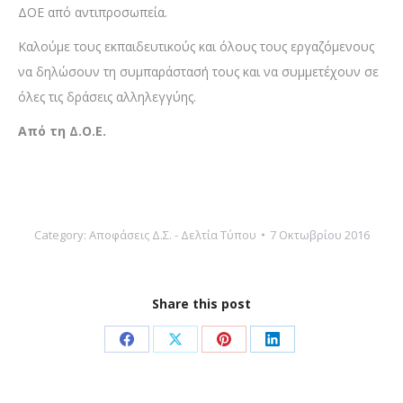
ΔΟΕ από αντιπροσωπεία.
Καλούμε τους εκπαιδευτικούς και όλους τους εργαζόμενους
να δηλώσουν τη συμπαράστασή τους και να συμμετέχουν σε
όλες τις δράσεις αλληλεγγύης.
Από τη Δ.Ο.Ε.
Category:
Αποφάσεις Δ.Σ. - Δελτία Τύπου
7 Οκτωβρίου 2016
Share this post
Share
Share
Share
Share
on
on
on
on