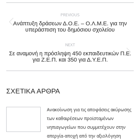
Facebook
X
Pinterest
LinkedIn
Post
navigation
PREVIOUS
Ανάπτυξη δράσεων Δ.Ο.Ε. – Ο.Λ.Μ.Ε. για την
Previous
υπεράσπιση του δημόσιου σχολείου
post:
NEXT
Σε αναμονή η πρόσληψη 450 εκπαιδευτικών Π.Ε.
Next
για Ζ.Ε.Π. και 350 για Δ.Υ.Ε.Π.
post:
ΣΧΕΤΙΚΑ ΑΡΘΡΑ
Ανακοίνωση για τις αποφάσεις ακύρωσης
των καθαιρέσεων προϊσταμένων
νηπιαγωγείων που συμμετέχουν στην
απεργία-αποχή από την αξιολόγηση