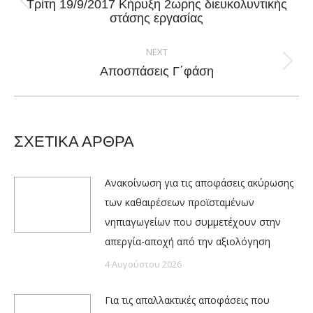
Τρίτη 19/9/2017 Κήρυξη 2ωρης διευκολυντικής
Previous
στάσης εργασίας
post:
NEXT
Next
Αποσπάσεις Γ΄φάση
post:
ΣΧΕΤΙΚΑ ΑΡΘΡΑ
Ανακοίνωση για τις αποφάσεις ακύρωσης
των καθαιρέσεων προϊσταμένων
νηπιαγωγείων που συμμετέχουν στην
απεργία-αποχή από την αξιολόγηση
4 Αυγούστου 2026
Για τις απαλλακτικές αποφάσεις που