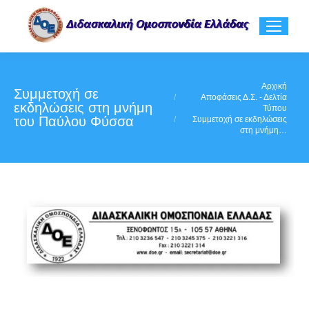
You are here:
Αρχική
Συμμετοχή σε
Αποφάσεις Δ.Σ. - Δελτία
εκδηλώσεις στη μνήμη
Τύπου
του Παύλου Φύσσα
Συμμετοχή σε εκδηλώσεις
στη μνήμη…