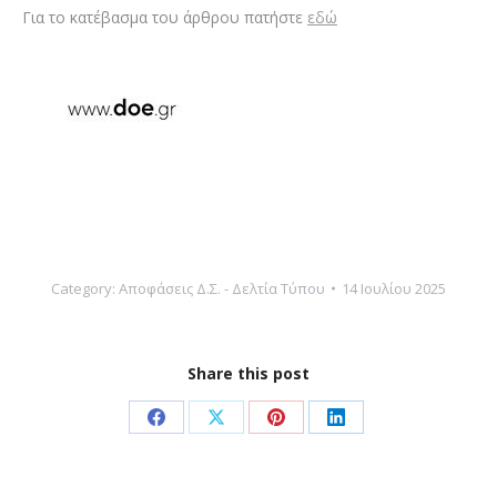
Για το κατέβασμα του άρθρου πατήστε
εδώ
Category:
Αποφάσεις Δ.Σ. - Δελτία Τύπου
14 Ιουλίου 2025
Share this post
Share
Share
Share
Share
on
on
on
on