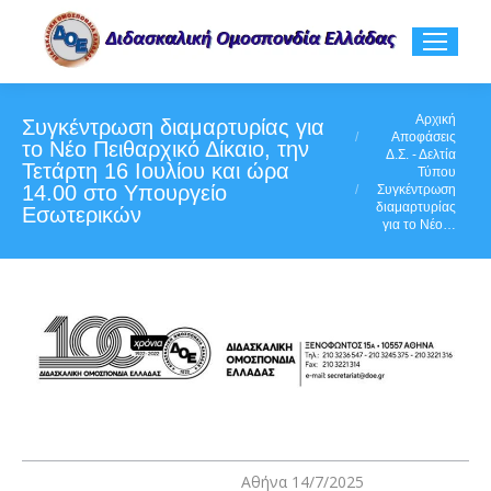
You are here:
Αρχική
Συγκέντρωση διαμαρτυρίας για
Αποφάσεις
το Νέο Πειθαρχικό Δίκαιο, την
Δ.Σ. - Δελτία
Τετάρτη 16 Ιουλίου και ώρα
Τύπου
14.00 στο Υπουργείο
Συγκέντρωση
διαμαρτυρίας
Εσωτερικών
για το Νέο…
Αθήνα 14/7/2025