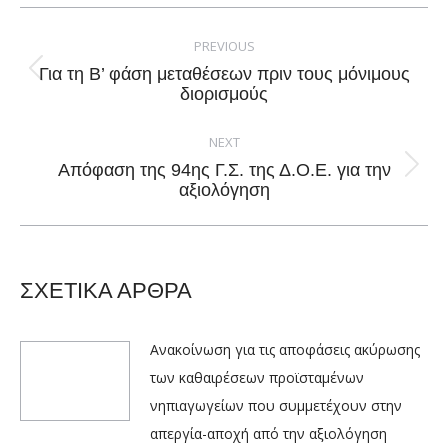
Facebook
X
Pinterest
LinkedIn
Post
navigation
PREVIOUS
Για τη Β’ φάση μεταθέσεων πριν τους μόνιμους
Previous
διορισμούς
post:
NEXT
Απόφαση της 94ης Γ.Σ. της Δ.Ο.Ε. για την
Next
αξιολόγηση
post:
ΣΧΕΤΙΚΑ ΑΡΘΡΑ
Ανακοίνωση για τις αποφάσεις ακύρωσης
των καθαιρέσεων προϊσταμένων
νηπιαγωγείων που συμμετέχουν στην
απεργία-αποχή από την αξιολόγηση