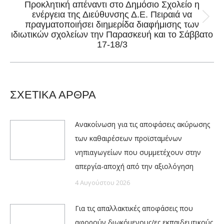
Προκλητική απέναντι στο Δημόσιο Σχολείο η
ενέργεια της Διεύθυνσης Δ.Ε. Πειραιά να
Next
πραγματοποιήσει διημερίδα διαφήμισης των
ιδιωτικών σχολείων την Παρασκευή και το Σάββατο
post:
17-18/3
ΣΧΕΤΙΚΑ ΑΡΘΡΑ
Ανακοίνωση για τις αποφάσεις ακύρωσης
των καθαιρέσεων προϊσταμένων
νηπιαγωγείων που συμμετέχουν στην
απεργία-αποχή από την αξιολόγηση
4 Αυγούστου 2026
Για τις απαλλακτικές αποφάσεις που
αφορούν διωκόμενους/ες εκπαιδευτικούς