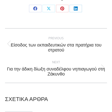
Share
Share
Share
Share
on
on
on
on
Facebook
X
Pinterest
LinkedIn
Post
navigation
PREVIOUS
Είσοδος των εκπαιδευτικών στα πρατήρια του
Previous
στρατού
post:
NEXT
Για την άδικη δίωξη συναδέλφου νηπιαγωγού στη
Next
Ζάκυνθο
post:
ΣΧΕΤΙΚΑ ΑΡΘΡΑ