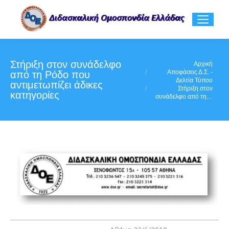
Στήριξη στον συνάδελφο
You are here:
Αρχική
Αποφάσεις Δ.Σ. -
από τη Ρόδο που
Δελτία Τύπου
αντιμετωπίζει άδικες
Στήριξη στον
κατηγορίες
συνάδελφο από τη…