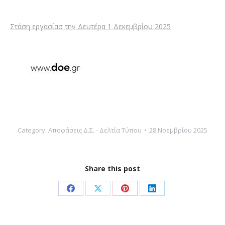
Στάση εργασίασ την Δευτέρα 1 Δεκεμβρίου 2025
Category:
Αποφάσεις Δ.Σ. - Δελτία Τύπου
28 Νοεμβρίου 2025
Share this post
Share
Share
Share
Share
on
on
on
on