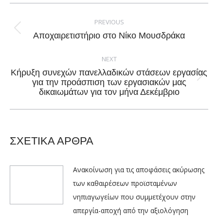
Facebook
X
Pinterest
LinkedIn
Post
navigation
PREVIOUS
Previous
Αποχαιρετιστήριο στο Νίκο Μουσδράκα
post:
NEXT
Κήρυξη συνεχών πανελλαδικών στάσεων εργασίας
Next
για την προάσπιση των εργασιακών μας
δικαιωμάτων για τον μήνα Δεκέμβριο
post:
ΣΧΕΤΙΚΑ ΑΡΘΡΑ
Ανακοίνωση για τις αποφάσεις ακύρωσης
των καθαιρέσεων προϊσταμένων
νηπιαγωγείων που συμμετέχουν στην
απεργία-αποχή από την αξιολόγηση