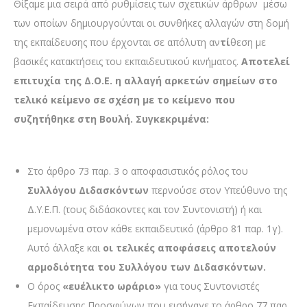
Θίξαμε μια σειρά από ρυθμίσεις των σχετικών άρθρων μέσω
των οποίων δημιουργούνται οι συνθήκες αλλαγών στη δομή
της εκπαίδευσης που έρχονται σε απόλυτη αν
τί
θεση με
βασικές κατακτήσεις του εκπαιδευτικού κινήματος.
Αποτελεί
επιτυχία της Δ.Ο.Ε. η αλλαγή αρκετών σημείων στο
τελικό κείμενο σε σχέση με το κείμενο που
συζητήθηκε στη Βουλή. Συγκεκριμένα:
Στο άρθρο 73 παρ. 3 ο αποφασιστικός ρόλος του
Συλλόγου Διδασκόντων
περνούσε στον Υπεύθυνο της
Δ.Υ.Ε.Π. (τους διδάσκοντες και τον Συντονιστή) ή και
μεμονωμένα στον κάθε εκπαιδευτικό (άρθρο 81 παρ. 1γ).
Αυτό άλλαξε και
οι τελικές αποφάσεις αποτελούν
αρμοδιότητα του Συλλόγου των Διδασκόντων.
Ο όρος
«ευέλικτο ωράριο»
για τους Συντονιστές
Εκπαίδευσης Προσφύγων που εισήγαγε το άρθρο 77 παρ.