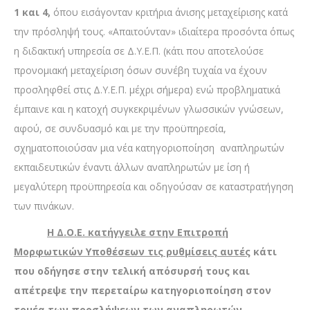
1 και 4,
όπου εισάγονταν κριτήρια άνισης μεταχείρισης κατά
την πρόσληψή τους. «Απαιτούνταν» ιδιαίτερα προσόντα όπως
η διδακτική υπηρεσία σε Δ.Υ.Ε.Π. (κάτι που αποτελούσε
προνομιακή μεταχείριση όσων συνέβη τυχαία να έχουν
προσληφθεί στις Δ.Υ.Ε.Π. μέχρι σήμερα) ενώ προβληματικά
έμπαινε και η κατοχή συγκεκριμένων γλωσσικών γνώσεων,
αφού, σε συνδυασμό και με την προϋπηρεσία,
σχηματοποιούσαν μια νέα κατηγοριοποίηση αναπληρωτών
εκπαιδευτικών έναντι άλλων αναπληρωτών με ίση ή
μεγαλύτερη προϋπηρεσία και οδηγούσαν σε καταστρατήγηση
των πινάκων.
Η Δ.Ο.Ε. κατήγγειλε στην Επιτροπή
Μορφωτικών Υποθέσεων τις ρυθμίσεις αυτές
κάτι
που οδήγησε στην τελική απόσυρσή τους και
απέτρεψε την περεταίρω κατηγοριοποίηση στον
τομέα των προσλήψεων των αναπληρωτών