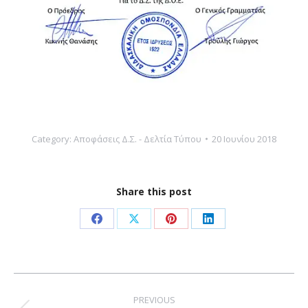
Category:
Αποφάσεις Δ.Σ. - Δελτία Τύπου
20 Ιουνίου 2018
Share this post
Share
Share
Share
Share
on
on
on
on
Facebook
X
Pinterest
LinkedIn
Post
navigation
PREVIOUS