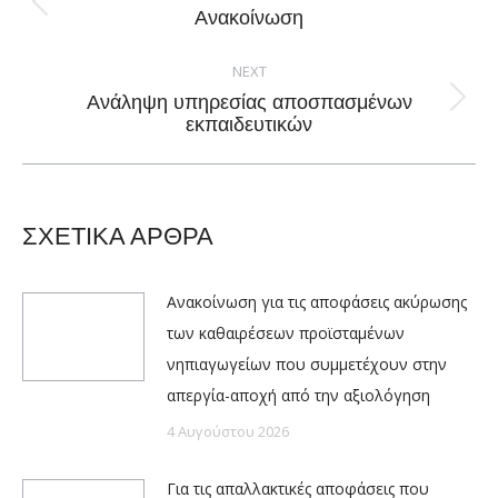
Previous
Ανακοίνωση
post:
NEXT
Ανάληψη υπηρεσίας αποσπασμένων
Next
εκπαιδευτικών
post:
ΣΧΕΤΙΚΑ ΑΡΘΡΑ
Ανακοίνωση για τις αποφάσεις ακύρωσης
των καθαιρέσεων προϊσταμένων
νηπιαγωγείων που συμμετέχουν στην
απεργία-αποχή από την αξιολόγηση
4 Αυγούστου 2026
Για τις απαλλακτικές αποφάσεις που