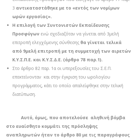
3
αντικαταστάθηκε με το «εντός των νομίμων
ωρών εργασίας».
Η επιλογή των Συντονιστών Εκπαίδευσης
Προσφύγων
ενώ σχεδιαζόταν να γίνεται από 3μελή
επιτροπή ελεγχόμενης σύνθεσης
θα γίνεται τελικά
από 9μελή επιτροπή με τη συμμετοχή των αιρετών
Κ.Υ.Σ.Π.Ε. και Κ.Υ.Σ.Δ.Ε. (άρθρο 78 παρ.1).
Στο άρθρο 82 παρ. 1α οι υπερεξουσίες του Σ.Ε.Π.
επεκτείνονταν και στην έγκριση του ωρολογίου
προγράμματος, κάτι το οποίο απαλείφθηκε στην τελική
διατύπωση.
Αυτό, όμως, που αποτελούσε αληθινή βόμβα
στο ευαίσθητο κομμάτι της πρόσληψης
αναπληρωτών ήταν το άρθρο 80 με τις παραγράφους