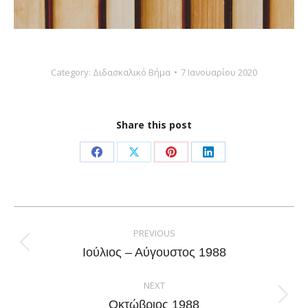
Category:
Διδασκαλικό Βήμα
7 Ιανουαρίου 2020
Share this post
Share
Share
Share
Share
on
on
on
on
Facebook
X
Pinterest
LinkedIn
Post
navigation
PREVIOUS
Previous
Ιούλιος – Αύγουστος 1988
post:
NEXT
Next
Οκτώβριος 1988