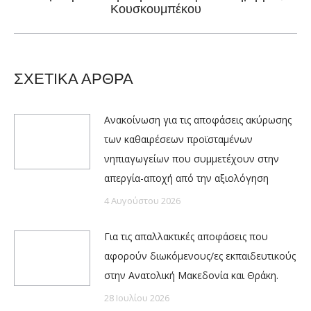
Next
Κουσκουμπέκου
post:
ΣΧΕΤΙΚΑ ΑΡΘΡΑ
Ανακοίνωση για τις αποφάσεις ακύρωσης
των καθαιρέσεων προϊσταμένων
νηπιαγωγείων που συμμετέχουν στην
απεργία-αποχή από την αξιολόγηση
4 Αυγούστου 2026
Για τις απαλλακτικές αποφάσεις που
αφορούν διωκόμενους/ες εκπαιδευτικούς
στην Ανατολική Μακεδονία και Θράκη.
28 Ιουλίου 2026