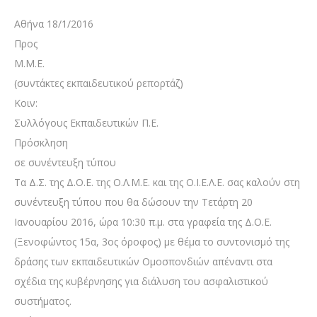
Αθήνα 18/1/2016
Προς
M.M.E.
(συντάκτες εκπαιδευτικού ρεπορτάζ)
Κοιν:
Συλλόγους Εκπαιδευτικών Π.Ε.
Πρόσκληση
σε συνέντευξη τύπου
Τα Δ.Σ. της Δ.Ο.Ε. της Ο.Λ.Μ.Ε. και της Ο.Ι.Ε.Λ.Ε. σας καλούν στη
συνέντευξη τύπου που θα δώσουν την Τετάρτη 20
Ιανουαρίου 2016, ώρα 10:30 π.μ. στα γραφεία της Δ.Ο.Ε.
(Ξενοφώντος 15α, 3ος όροφος) με θέμα το συντονισμό της
δράσης των εκπαιδευτικών Ομοσπονδιών απέναντι στα
σχέδια της κυβέρνησης για διάλυση του ασφαλιστικού
συστήματος.