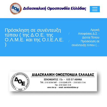
Πρόσκληση σε συνέντευξη
You are here:
Αρχική
Αποφάσεις Δ.Σ. -
τύπου ( της Δ.Ο.Ε. της
Δελτία Τύπου
Ο.Λ.Μ.Ε. και της Ο.Ι.Ε.Λ.Ε.
Πρόσκληση σε
)
συνέντευξη τύπου (…