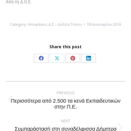
Από τη Δ.Ο.Ε.
Category:
Αποφάσεις Δ.Σ. - Δελτία Τύπου
18 Ιανουαρίου 2016
Share this post
Share
Share
Share
Share
on
on
on
on
Facebook
X
Pinterest
LinkedIn
Post
navigation
PREVIOUS
Περισσότερα από 2.500 τα κενά Εκπαιδευτικών
Previous
στην Π.Ε.
post:
NEXT
Συμπαράστασή στη συναδέλφισσα Δήμητρα