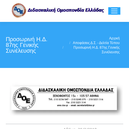
Προσωρινή Η.Δ.
You are here:
Αρχική
Αποφάσεις Δ.Σ. - Δελτία Τύπου
87ης Γενικής
Προσωρινή Η.Δ. 87ης Γενικής
Συνέλευσης
Συνέλευσης