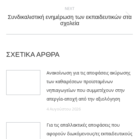
post:
NEXT
Συνδικαλιστική ενημέρωση των εκπαιδευτικών στα
Next
σχολεία
post:
ΣΧΕΤΙΚΑ ΑΡΘΡΑ
Ανακοίνωση για τις αποφάσεις ακύρωσης
των καθαιρέσεων προϊσταμένων
νηπιαγωγείων που συμμετέχουν στην
απεργία-αποχή από την αξιολόγηση
4 Αυγούστου 2026
Για τις απαλλακτικές αποφάσεις που
αφορούν διωκόμενους/ες εκπαιδευτικούς