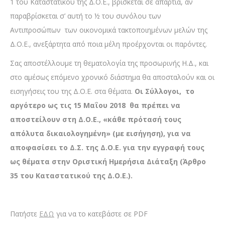
1 του Καταστατικού της Δ.Ο.Ε., βρίσκεται σε απαρτία, αν
παραβρίσκεται σ’ αυτή το ½ του συνόλου των
Αντιπροσώπων των οικονομικά τακτοποιημένων μελών της
Δ.Ο.Ε., ανεξάρτητα από ποια μέλη προέρχονται οι παρόντες.
Σας αποστέλλουμε τη θεματολογία της προσωρινής Η.Δ., και
στο αμέσως επόμενο χρονικό διάστημα θα αποσταλούν και οι
εισηγήσεις του της Δ.Ο.Ε. στα θέματα.
Οι Σύλλογοι, το
αργότερο ως τις
15
Μαΐου
201
8
θα πρέπει να
αποστείλουν
στη Δ.Ο.Ε., «κάθε πρότασή τους
απόλυτα δικαιολογημένη» (με εισήγηση)
, για να
αποφασίσει το Δ.Σ. της Δ.Ο.Ε. για την εγγραφή τους
ως θέματα στην Οριστική Ημερήσια Διάταξη (Άρθρο
35 του Καταστατικού της Δ.Ο.Ε.).
Πατήστε
ΕΔΩ
για να το κατεβάστε σε PDF