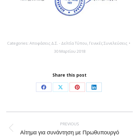
Categories:
Αποφάσεις Δ.Σ. - Δελτία Τύπου
,
Γενικές Συνελεύσεις
30 Μαρτίου 2018
Share this post
Share
Share
Share
Share
on
on
on
on
Facebook
X
Pinterest
LinkedIn
Post
navigation
PREVIOUS
Previous
Αίτημα για συνάντηση με Πρωθυπουργό