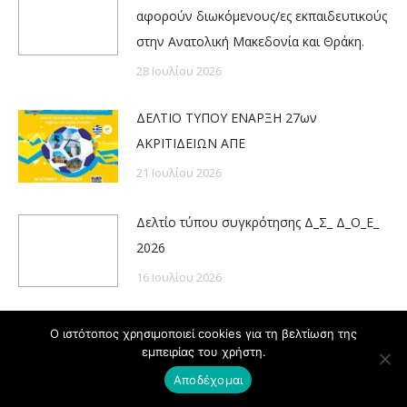
αφορούν διωκόμενους/ες εκπαιδευτικούς
στην Ανατολική Μακεδονία και Θράκη.
28 Ιουλίου 2026
ΔΕΛΤΙΟ ΤΥΠΟΥ ΕΝΑΡΞΗ 27ων
ΑΚΡΙΤΙΔΕΙΩΝ ΑΠΕ
21 Ιουλίου 2026
Δελτίο τύπου συγκρότησης Δ_Σ_ Δ_Ο_Ε_
2026
16 Ιουλίου 2026
Νέα κλήση συναδέλφων σε απολογία στα
Ο ιστότοπος χρησιμοποιεί cookies για τη βελτίωση της
Πειθαρχικά Συμβούλια. Κινητοποιήσεις,
εμπειρίας του χρήστη.
την Παρασκευή 17 Ιουλίου στην Τρίπολη
Αποδέχομαι
και τη Δευτέρα 20 Ιουλίου στην