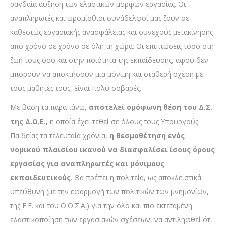
ραγδαία αύξηση των ελαστικών μορφών εργασίας. Οι
αναπληρωτές και ωρομίσθιοι συνάδελφοί μας ζουν σε
καθεστώς εργασιακής ανασφάλειας και συνεχούς μετακίνησης
από χρόνο σε χρόνο σε όλη τη χώρα. Οι επιπτώσεις τόσο στη
ζωή τους όσο και στην ποιότητα της εκπαίδευσης, αφού δεν
μπορούν να αποκτήσουν μια μόνιμη και σταθερή σχέση με
τους μαθητές τους, είναι πολύ σοβαρές.
Με βάση τα παραπάνω,
αποτελεί ομόφωνη θέση του Δ.Σ.
της Δ.Ο.Ε.,
η οποία έχει τεθεί σε όλους τους Υπουργούς
Παιδείας τα τελευταία χρόνια,
η θεσμοθέτηση ενός
νομικού πλαισίου ικανού να διασφαλίσει ίσους όρους
εργασίας για αναπληρωτές και μόνιμους
εκπαιδευτικούς
. Θα πρέπει η πολιτεία, ως αποκλειστικά
υπεύθυνη (με την εφαρμογή των πολιτικών των μνημονίων,
της Ε.Ε. και του Ο.Ο.Σ.Α.) για την όλο και πιο εκτεταμένη
ελαστικοποίηση των εργασιακών σχέσεων, να αντιληφθεί ότι