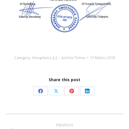
Category:
Αποφάσεις Δ.Σ. - Δελτία Τύπου
17 Μαΐου 2018
Share this post
Share
Share
Share
Share
on
on
on
on
Facebook
X
Pinterest
LinkedIn
Post
navigation
PREVIOUS