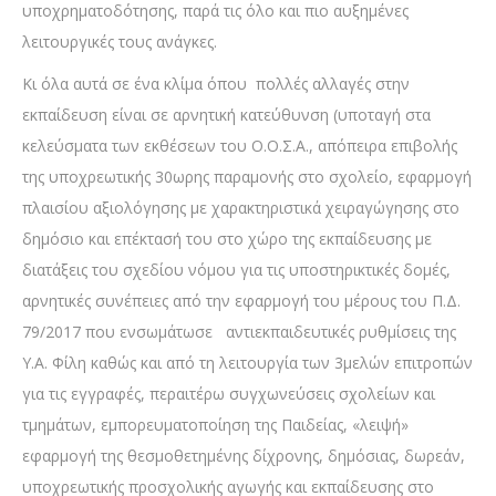
υποχρηματοδότησης, παρά τις όλο και πιο αυξημένες
λειτουργικές τους ανάγκες.
Κι όλα αυτά σε ένα κλίμα όπου πολλές αλλαγές στην
εκπαίδευση είναι σε αρνητική κατεύθυνση (υποταγή στα
κελεύσματα των εκθέσεων του Ο.Ο.Σ.Α., απόπειρα επιβολής
της υποχρεωτικής 30ωρης παραμονής στο σχολείο, εφαρμογή
πλαισίου αξιολόγησης με χαρακτηριστικά χειραγώγησης στο
δημόσιο και επέκτασή του στο χώρο της εκπαίδευσης με
διατάξεις του σχεδίου νόμου για τις υποστηρικτικές δομές,
αρνητικές συνέπειες από την εφαρμογή του μέρους του Π.Δ.
79/2017 που ενσωμάτωσε αντιεκπαιδευτικές ρυθμίσεις της
Υ.Α. Φίλη καθώς και από τη λειτουργία των 3μελών επιτροπών
για τις εγγραφές, περαιτέρω συγχωνεύσεις σχολείων και
τμημάτων, εμπορευματοποίηση της Παιδείας, «λειψή»
εφαρμογή της θεσμοθετημένης δίχρονης, δημόσιας, δωρεάν,
υποχρεωτικής προσχολικής αγωγής και εκπαίδευσης στο