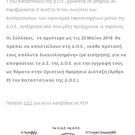
1 του Καταστατικού της Δ.Ο.Ε., βρίσκεται σε απαρτία, αν
παραβρίσκεται σ’ αυτή το ½ του συνόλου των
Αντιπροσώπων των οικονομικά τακτοποιημένων μελών της
Δ.Ο.Ε., ανεξάρτητα από ποια μέλη προέρχονται οι παρόντες.
Οι Σύλλογοι, το αργότερο ως τις
23
Μαΐου
201
8
θα
πρέπει να αποστείλουν
στη Δ.Ο.Ε., «κάθε πρότασή
τους απόλυτα δικαιολογημένη» (με εισήγηση)
, για να
αποφασίσει το Δ.Σ. της Δ.Ο.Ε. για την εγγραφή τους
ως θέματα στην Οριστική Ημερήσια Διάταξη (Άρθρο
35 του Καταστατικού της Δ.Ο.Ε.).
Πατήστε
ΕΔΩ
για να το κατεβάστε σε PDF