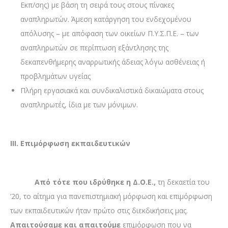
Εκπ/σης) με βάση τη σειρά τους στους πίνακες
αναπληρωτών. Άμεση κατάργηση του ενδεχομένου
απόλυσης – με απόφαση των οικείων Π.Υ.Σ.Π.Ε. – των
αναπληρωτών σε περίπτωση εξάντλησης της
δεκαπενθήμερης αναρρωτικής άδειας λόγω ασθένειας ή
προβλημάτων υγείας
Πλήρη εργασιακά και συνδικαλιστικά δικαιώματα στους
αναπληρωτές, ίδια με των μόνιμων.
III. Επιμόρφωση εκπαιδευτικών
Από τότε που ιδρύθηκε η Δ.Ο.Ε.,
τη δεκαετία του
’20, το αίτημα για πανεπιστημιακή μόρφωση και επιμόρφωση
των εκπαιδευτικών ήταν πρώτο στις διεκδικήσεις μας.
Απαιτούσαμε
και απαιτούμε
επιμόρφωση που να