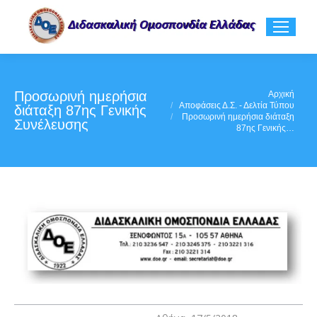
Προσωρινή ημερήσια
You are here:
Αρχική
Αποφάσεις Δ.Σ. - Δελτία Τύπου
διάταξη 87ης Γενικής
Προσωρινή ημερήσια διάταξη
Συνέλευσης
87ης Γενικής…