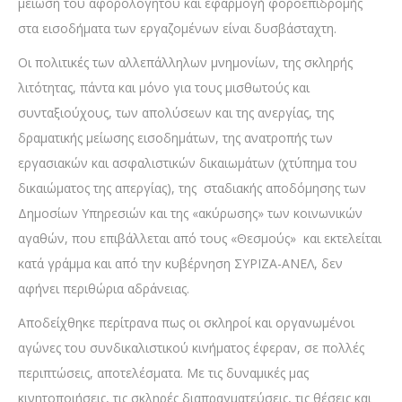
μείωση του αφορολόγητου και εφαρμογή φοροεπιδρομής
στα εισοδήματα των εργαζομένων είναι δυσβάσταχτη.
Οι πολιτικές των αλλεπάλληλων μνημονίων, της σκληρής
λιτότητας, πάντα και μόνο για τους μισθωτούς και
συνταξιούχους, των απολύσεων και της ανεργίας, της
δραματικής μείωσης εισοδημάτων, της ανατροπής των
εργασιακών και ασφαλιστικών δικαιωμάτων (χτύπημα του
δικαιώματος της απεργίας), της σταδιακής αποδόμησης των
Δημοσίων Υπηρεσιών και της «ακύρωσης» των κοινωνικών
αγαθών, που επιβάλλεται από τους «Θεσμούς» και εκτελείται
κατά γράμμα και από την κυβέρνηση ΣΥΡΙΖΑ-ΑΝΕΛ, δεν
αφήνει περιθώρια αδράνειας.
Αποδείχθηκε περίτρανα πως οι σκληροί και οργανωμένοι
αγώνες του συνδικαλιστικού κινήματος έφεραν, σε πολλές
περιπτώσεις, αποτελέσματα. Με τις δυναμικές μας
κινητοποιήσεις, τις σκληρές διαπραγματεύσεις, τις θέσεις και