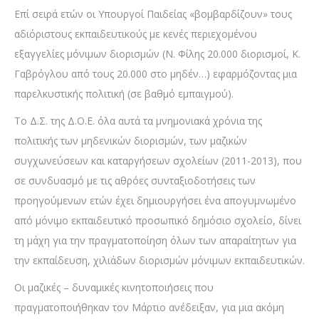
Επί σειρά ετών οι Υπουργοί Παιδείας «βομβαρδίζουν» τους
αδιόριστους εκπαιδευτικούς με κενές περιεχομένου
εξαγγελίες μόνιμων διορισμών (Ν. Φίλης 20.000 διορισμοί, Κ.
Γαβρόγλου από τους 20.000 στο μηδέν…) εφαρμόζοντας μια
παρελκυστικής πολιτική (σε βαθμό εμπαιγμού).
Το Δ.Σ. της Δ.Ο.Ε. όλα αυτά τα μνημονιακά χρόνια της
πολιτικής των μηδενικών διορισμών, των μαζικών
συγχωνεύσεων και καταργήσεων σχολείων (2011-2013), που
σε συνδυασμό με τις αθρόες συνταξιοδοτήσεις των
προηγούμενων ετών έχει δημιουργήσει ένα απογυμνωμένο
από μόνιμο εκπαιδευτικό προσωπικό δημόσιο σχολείο, δίνει
τη μάχη για την πραγματοποίηση όλων των απαραίτητων για
την εκπαίδευση, χιλιάδων διορισμών μόνιμων εκπαιδευτικών.
Οι μαζικές – δυναμικές κινητοποιήσεις που
πραγματοποιήθηκαν τον Μάρτιο ανέδειξαν, για μια ακόμη