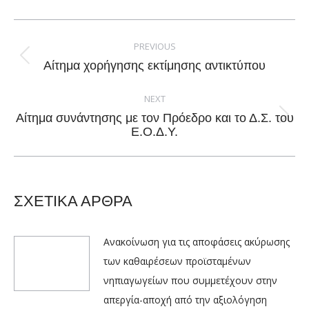
Facebook
X
Pinterest
LinkedIn
Post
navigation
PREVIOUS
Previous
Αίτημα χορήγησης εκτίμησης αντικτύπου
post:
NEXT
Αίτημα συνάντησης με τον Πρόεδρο και το Δ.Σ. του
Next
Ε.Ο.Δ.Υ.
post:
ΣΧΕΤΙΚΑ ΑΡΘΡΑ
Ανακοίνωση για τις αποφάσεις ακύρωσης
των καθαιρέσεων προϊσταμένων
νηπιαγωγείων που συμμετέχουν στην
απεργία-αποχή από την αξιολόγηση