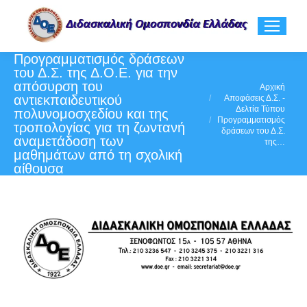
Προγραμματισμός δράσεων
του Δ.Σ. της Δ.Ο.Ε. για την
απόσυρση του
You are here:
Αρχική
αντιεκπαιδευτικού
Αποφάσεις Δ.Σ. -
Δελτία Τύπου
πολυνομοσχεδίου και της
Προγραμματισμός
τροπολογίας για τη ζωντανή
δράσεων του Δ.Σ.
αναμετάδοση των
της…
μαθημάτων από τη σχολική
αίθουσα