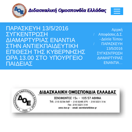
ΠΑΡΑΣΚΕΥΗ 13/5/2016
You are here:
Αρχική
ΣΥΓΚΕΝΤΡΩΣΗ
Αποφάσεις Δ.Σ.
ΔΙΑΜΑΡΤΥΡΙΑΣ ΕΝΑΝΤΙΑ
- Δελτία Τύπου
ΠΑΡΑΣΚΕΥΗ
ΣΤΗΝ ΑΝΤΙΕΚΠΑΙΔΕΥΤΙΚΗ
13/5/2016
ΕΠΙΘΕΣΗ ΤΗΣ ΚΥΒΕΡΝΗΣΗΣ
ΣΥΓΚΕΝΤΡΩΣΗ
ΩΡΑ 13.00 ΣΤΟ ΥΠΟΥΡΓΕΙΟ
ΔΙΑΜΑΡΤΥΡΙΑΣ
ΠΑΙΔΕΙΑΣ
ΕΝΑΝΤΙΑ…