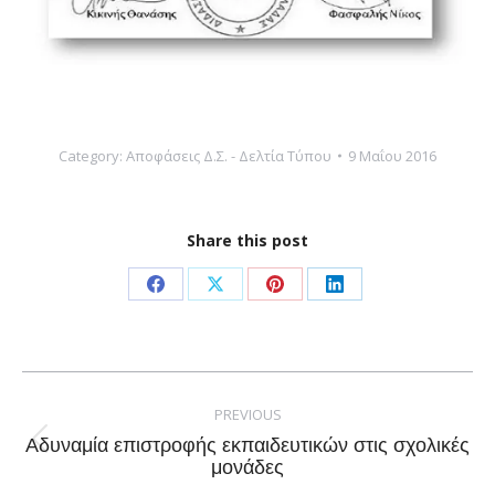
Category:
Αποφάσεις Δ.Σ. - Δελτία Τύπου
9 Μαΐου 2016
Share this post
Share
Share
Share
Share
on
on
on
on
Facebook
X
Pinterest
LinkedIn
Post
navigation
PREVIOUS
Αδυναμία επιστροφής εκπαιδευτικών στις σχολικές
Previous
μονάδες
post: