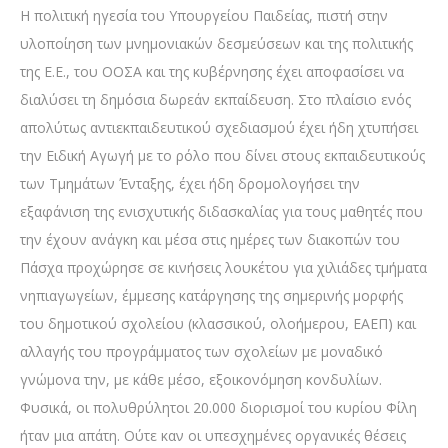
Η πολιτική ηγεσία του Υπουργείου Παιδείας, πιστή στην
υλοποίηση των μνημονιακών δεσμεύσεων και της πολιτικής
της Ε.Ε., του ΟΟΣΑ και της κυβέρνησης έχει αποφασίσει να
διαλύσει τη δημόσια δωρεάν εκπαίδευση. Στο πλαίσιο ενός
απολύτως αντιεκπαιδευτικού σχεδιασμού έχει ήδη χτυπήσει
την Ειδική Αγωγή με το ρόλο που δίνει στους εκπαιδευτικούς
των Τμημάτων Ένταξης, έχει ήδη δρομολογήσει την
εξαφάνιση της ενισχυτικής διδασκαλίας για τους μαθητές που
την έχουν ανάγκη και μέσα στις ημέρες των διακοπών του
Πάσχα προχώρησε σε κινήσεις λουκέτου για χιλιάδες τμήματα
νηπιαγωγείων, έμμεσης κατάργησης της σημερινής μορφής
του δημοτικού σχολείου (κλασσικού, ολοήμερου, ΕΑΕΠ) και
αλλαγής του προγράμματος των σχολείων με μοναδικό
γνώμονα την, με κάθε μέσο, εξοικονόμηση κονδυλίων.
Φυσικά, οι πολυθρύλητοι 20.000 διορισμοί του κυρίου Φίλη
ήταν μια απάτη. Ούτε καν οι υπεσχημένες οργανικές θέσεις