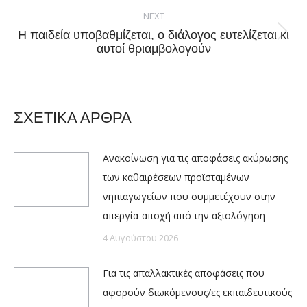
NEXT
Η παιδεία υποβαθμίζεται, ο διάλογος ευτελίζεται κι
Next
αυτοί θριαμβολογούν
post:
ΣΧΕΤΙΚΑ ΑΡΘΡΑ
Ανακοίνωση για τις αποφάσεις ακύρωσης
των καθαιρέσεων προϊσταμένων
νηπιαγωγείων που συμμετέχουν στην
απεργία-αποχή από την αξιολόγηση
4 Αυγούστου 2026
Για τις απαλλακτικές αποφάσεις που
αφορούν διωκόμενους/ες εκπαιδευτικούς