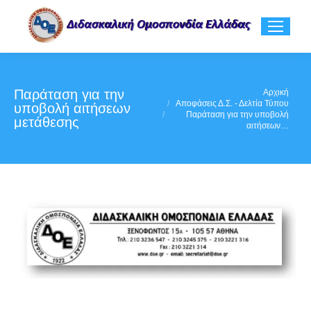
Παράταση για την
You are here:
Αρχική
Αποφάσεις Δ.Σ. - Δελτία Τύπου
υποβολή αιτήσεων
Παράταση για την υποβολή
μετάθεσης
αιτήσεων…