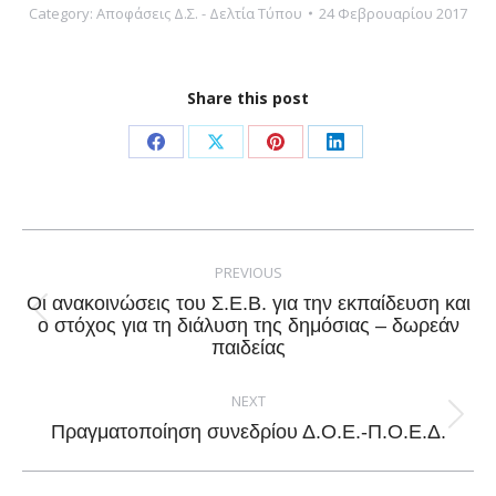
Category:
Αποφάσεις Δ.Σ. - Δελτία Τύπου
24 Φεβρουαρίου 2017
Share this post
Share
Share
Share
Share
on
on
on
on
Facebook
X
Pinterest
LinkedIn
Post
navigation
PREVIOUS
Οι ανακοινώσεις του Σ.Ε.Β. για την εκπαίδευση και
Previous
ο στόχος για τη διάλυση της δημόσιας – δωρεάν
παιδείας
post:
NEXT
Next
Πραγματοποίηση συνεδρίου Δ.Ο.Ε.-Π.Ο.Ε.Δ.
post: