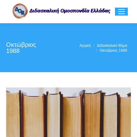
Οκτώβριος
You are here:
Αρχική
Διδασκαλικό Βήμα
1988
Οκτώβριος 1988