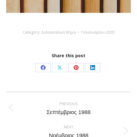
Category:
Διδασκαλικό Βήμα
7 Ιανουαρίου 2020
Share this post
Share
Share
Share
Share
on
on
on
on
Facebook
X
Pinterest
LinkedIn
Post
navigation
PREVIOUS
Previous
Σεπτέμβριος 1988
post:
NEXT
Next
Νοέμβριος 1988