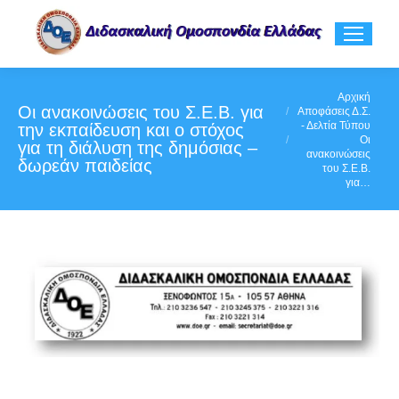
You are here:
Αρχική
Οι ανακοινώσεις του Σ.Ε.Β. για
Αποφάσεις Δ.Σ.
- Δελτία Τύπου
την εκπαίδευση και ο στόχος
Οι
για τη διάλυση της δημόσιας –
ανακοινώσεις
δωρεάν παιδείας
του Σ.Ε.Β.
για…