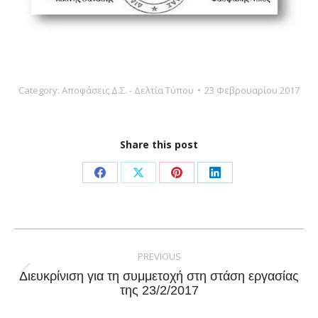
Category:
Αποφάσεις Δ.Σ. - Δελτία Τύπου
23 Φεβρουαρίου 2017
Share this post
Share
Share
Share
Share
on
on
on
on
Facebook
X
Pinterest
LinkedIn
Post
navigation
PREVIOUS
Διευκρίνιση για τη συμμετοχή στη στάση εργασίας
Previous
της 23/2/2017
post: