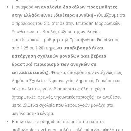
Η αναφορά
«η αναλογία δασκάλων προς μαθητές
στην Ελλάδα είναι ιδιαίτερα ευνοϊκή»
(θυμίζουμε ότι
ο πρόεδρος του ΣΙΣ ζήτησε στην Επιτροπή Μορφωτικών
Υποθέσεων της Βουλής αύξηση της αναλογίας
εκπαιδευτικού – μαθητή στην Πρωτοβάθμια Εκπαίδευση
από 1:25 σε 1:28) σημαίνει
υποβιβασμό ή/και
κατάργηση σχολικών μονάδων (και βέβαια
δραστικό περιορισμό των αναγκών σε
εκπαιδευτικούς).
Φυσικά, αποκρύπτουν εντέχνως πως
Δημόσια Σχολεία –Νηπιαγωγεία, Δημοτικά, Γυμνάσια και
Λύκεια– λειτουργούν διάσπαρτα σε όλη τη χώρα
(ηπειρωτικές, ορεινές, νησιωτικές περιοχές), εν αντιθέσει
με τα ιδιωτικά σχολεία που λειτουργούν μονάχα στα
μεγάλα αστικά κέντρα.
Η παντελώς ψευδής «διαπίστωση» ότι το κόστος
μισθοδοσίας κινείται σε πολύ υψηλά επίπεδα, υψηλότερα