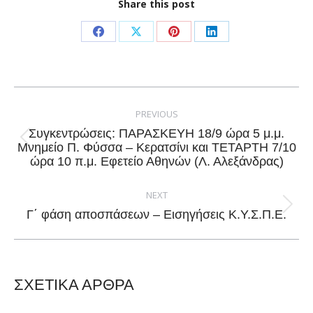
Share this post
Share
Share
Share
Share
on
on
on
on
Facebook
X
Pinterest
LinkedIn
Post
navigation
PREVIOUS
Συγκεντρώσεις: ΠΑΡΑΣΚΕΥΗ 18/9 ώρα 5 μ.μ.
Previous
Μνημείο Π. Φύσσα – Κερατσίνι και ΤΕΤΑΡΤΗ 7/10
ώρα 10 π.μ. Εφετείο Αθηνών (Λ. Αλεξάνδρας)
post:
NEXT
Next
Γ΄ φάση αποσπάσεων – Εισηγήσεις Κ.Υ.Σ.Π.Ε.
post:
ΣΧΕΤΙΚΑ ΑΡΘΡΑ