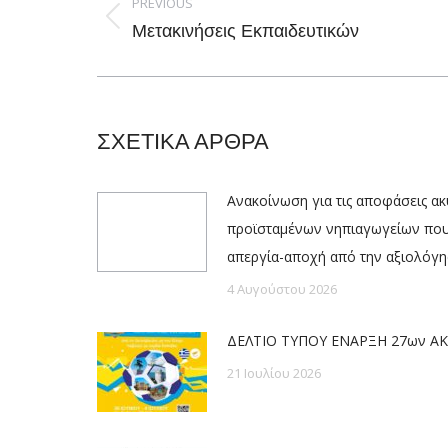
PREVIOUS
Previous
Μετακινήσεις Εκπαιδευτικών
post:
ΣΧΕΤΙΚΑ ΑΡΘΡΑ
Ανακοίνωση για τις αποφάσεις α
προϊσταμένων νηπιαγωγείων πο
απεργία-αποχή από την αξιολόγ
4 Αυγούστου 2026
ΔΕΛΤΙΟ ΤΥΠΟΥ ΕΝΑΡΞΗ 27ων ΑΚ
21 Ιουλίου 2026