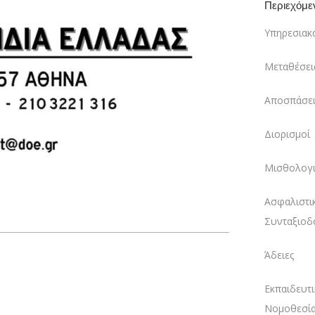
Περιεχόμε
Υπηρεσιακ
Μεταθέσει
Αποσπάσει
Διορισμοί
Μισθολογι
Ασφαλιστι
Συνταξιοδ
Άδειες
Εκπαιδευτι
Νομοθεσί