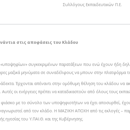
Συλλόγους Εκπαιδευτικών Π.Ε.
νάντια στις αποφάσεις του Κλάδου
ήσεις «υποψηφίων» συγκεκριμένων παρατάξεων που ενώ έχουν ήδη δηλ
ώρες μαζικά μηνύματα σε συναδέλφους να μπουν στην πλατφόρμα τ
άδεκτα. Έρχονται απέναντι στην ομόθυμη θέληση του κλάδου να ακυ
. Αυτές οι ενέργειες πρέπει να καταδικαστούν από όλους τους εκπαι
ς φιάσκο με το σύνολο των υποψηφιοτήτων να έχει αποσυρθεί, έχο
αναγνωριστεί από τον κλάδο. Η ΜΑΖΙΚΗ ΑΠΟΧΗ από τις εκλογές – παρ
ς ηγεσίας του Υ.ΠΑΙ.Θ. και της Κυβέρνησης.