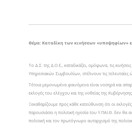
Θέμα: Καταδίκη των κινήσεων «υποψηφίων» ε
Το Δ.Σ. της Δ.Ο.Ε., καταδικάζει, ομόφωνα, τις κιν
Υπηρεσιακών Συμβουλίων, στέλνουν τις τελευταίες 
Τέτοια μεμονωμένα φαινόμενα είναι νοσηρά και απαρ
εκλογές του ελέγχου και της νοθείας της Κυβέρνησης
Ξεκαθαρίζουμε προς κάθε κατεύθυνση ότι οι εκλογέ
παρουσιάσει η πολιτική ηγεσία του Υ.ΠΑΙ.Θ. δεν θα 
πολιτική και τον πρωτόγνωρο αυταρχισμό της πολιτική