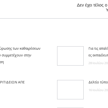
Δεν έχει τέλος 
Next
Υ
post:
κύρωσης των καθαιρέσεων
Για τις απα
υ συμμετέχουν στην
ες εκπαιδευ
ηση
28 Ιουλίου 20
ΡΙΤΙΔΕΙΩΝ ΑΠΕ
Δελτίο τύπο
16 Ιουλίου 20