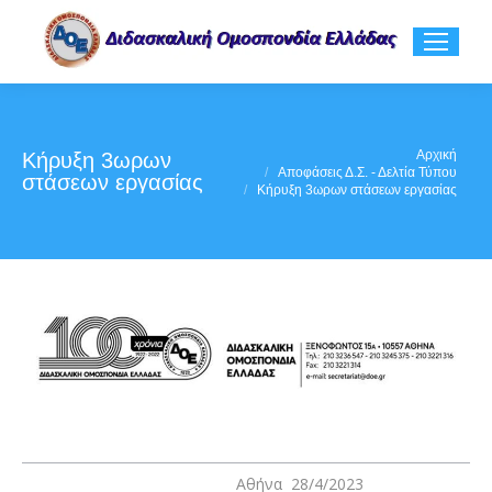
You are here:
Αρχική
Κήρυξη 3ωρων
Αποφάσεις Δ.Σ. - Δελτία Τύπου
στάσεων εργασίας
Κήρυξη 3ωρων στάσεων εργασίας
Αθήνα 28/4/2023