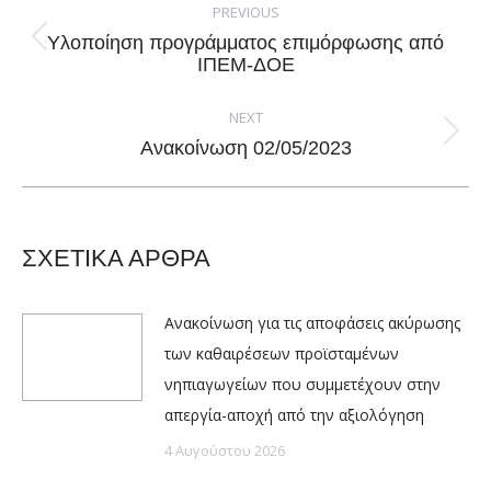
navigation
PREVIOUS
Υλοποίηση προγράμματος επιμόρφωσης από
Previous
ΙΠΕΜ-ΔΟΕ
post:
NEXT
Next
Ανακοίνωση 02/05/2023
post:
ΣΧΕΤΙΚΑ ΑΡΘΡΑ
Ανακοίνωση για τις αποφάσεις ακύρωσης
των καθαιρέσεων προϊσταμένων
νηπιαγωγείων που συμμετέχουν στην
απεργία-αποχή από την αξιολόγηση
4 Αυγούστου 2026