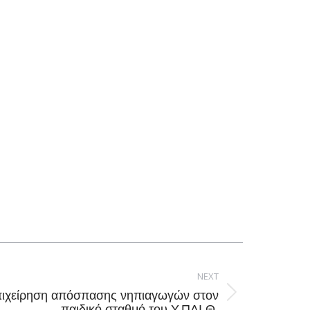
NEXT
επιχείρηση απόσπασης νηπιαγωγών στον
παιδικό σταθμό του Υ.ΠΑΙ.Θ.