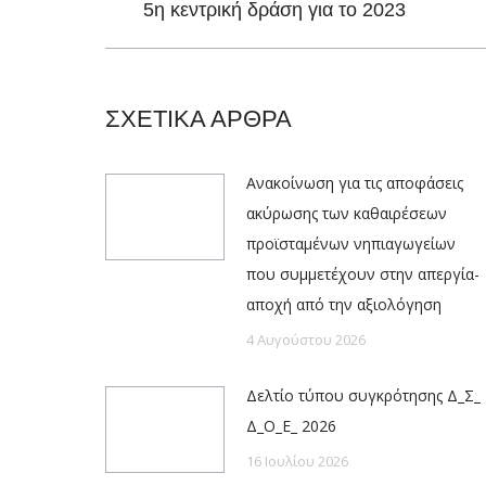
5η κεντρική δράση για το 2023
post:
ΣΧΕΤΙΚΑ ΑΡΘΡΑ
Ανακοίνωση για τις αποφάσεις
ακύρωσης των καθαιρέσεων
προϊσταμένων νηπιαγωγείων
που συμμετέχουν στην απεργία-
αποχή από την αξιολόγηση
4 Αυγούστου 2026
Δελτίο τύπου συγκρότησης Δ_Σ_
Δ_Ο_Ε_ 2026
16 Ιουλίου 2026