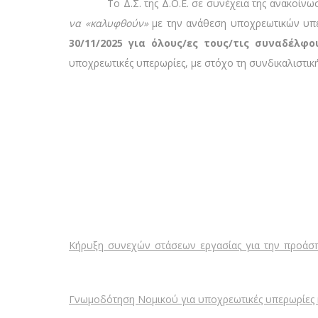
Το Δ.Σ. της Δ.Ο.Ε. σε συνέχεια της ανακοίνωσής 
να «καλυφθούν»
με την ανάθεση υποχρεωτικών υπ
30/11/2025 για όλους/ες τους/τις συναδέλφ
υποχρεωτικές υπερωρίες, με στόχο τη συνδικαλιστικ
Κήρυξη_συνεχών_στάσεων_εργασίας_για_την_προάσ
Γνωμοδότηση Νομικού για υποχρεωτικές υπερωρίες 