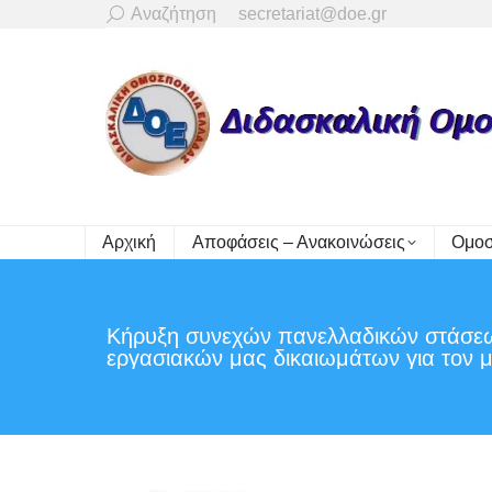
Search:
Αναζήτηση
secretariat@doe.gr
Αρχική
Αποφάσεις – Ανακοινώσεις
Ομοσ
Κήρυξη συνεχών πανελλαδικών στάσεω
εργασιακών μας δικαιωμάτων για τον 