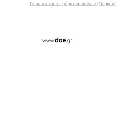
Γνωμοδοτηση ωράριο δασκάλων (Νομικός)