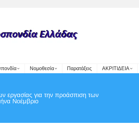
πονδία
Νομοθεσία
Παρατάξεις
ΑΚΡΙΤΙΔΕΙΑ
ν εργασίας για την προάσπιση των
Yo
μήνα Νοέμβριο