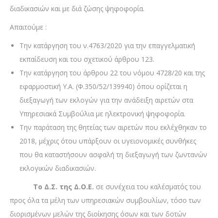
διαδικασιών και με διά ζώσης ψηφοφορία.
Απαιτούμε :
Την κατάργηση του ν.4763/2020 για την επαγγελματική
εκπαίδευση και του σχετικού άρθρου 123.
Την κατάργηση του άρθρου 22 του νόμου 4728/20 και της
εφαρμοστική Υ.Α. (Φ.350/52/139940) όπου ορίζεται η
διεξαγωγή των εκλογών για την ανάδειξη αιρετών στα
Υπηρεσιακά Συμβούλια με ηλεκτρονική ψηφοφορία.
Την παράταση της θητείας των αιρετών που εκλέχθηκαν το
2018, μέχρις ότου υπάρξουν οι υγειονομικές συνθήκες
που θα καταστήσουν ασφαλή τη διεξαγωγή των ζωντανών
εκλογικών διαδικασιών.
Το Δ.Σ. της Δ.Ο.Ε.
σε συνέχεια του καλέσματός του
προς όλα τα μέλη των υπηρεσιακών συμβουλίων, τόσο των
διορισμένων μελών της διοίκησης όσων και των δοτών