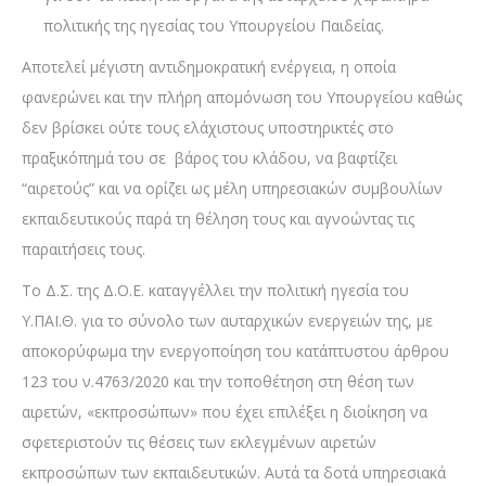
πολιτικής της ηγεσίας του Υπουργείου Παιδείας.
Αποτελεί μέγιστη αντιδημοκρατική ενέργεια, η οποία
φανερώνει και την πλήρη απομόνωση του Υπουργείου καθώς
δεν βρίσκει ούτε τους ελάχιστους υποστηρικτές στο
πραξικόπημά του σε βάρος του κλάδου, να βαφτίζει
“αιρετούς” και να ορίζει ως μέλη υπηρεσιακών συμβουλίων
εκπαιδευτικούς παρά τη θέληση τους και αγνοώντας τις
παραιτήσεις τους.
Το Δ.Σ. της Δ.Ο.Ε. καταγγέλλει την πολιτική ηγεσία του
Υ.ΠΑΙ.Θ. για το σύνολο των αυταρχικών ενεργειών της, με
αποκορύφωμα την ενεργοποίηση του κατάπτυστου άρθρου
123 του ν.4763/2020 και την τοποθέτηση στη θέση των
αιρετών, «εκπροσώπων» που έχει επιλέξει η διοίκηση να
σφετεριστούν τις θέσεις των εκλεγμένων αιρετών
εκπροσώπων των εκπαιδευτικών. Αυτά τα δοτά υπηρεσιακά