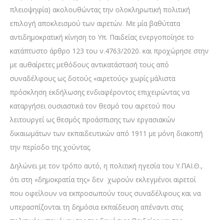
πλειοψηφία) ακολουθώντας την ολοκληρωτική πολιτική
επιλογή αποκλεισμού των αιρετών. Με μία βαθύτατα
αντιδημοκρατική κίνηση το Υπ. Παιδείας ενεργοποίησε το
κατάπτυστο άρθρο 123 του ν.4763/2020. και προχώρησε στην
με αυθαίρετες μεθόδους αντικατάστασή τους από
συναδέλφους ως δοτούς «αιρετούς» χωρίς μάλιστα
πρόσκληση εκδήλωσης ενδιαφέροντος επιχειρώντας να
καταργήσει ουσιαστικά τον θεσμό του αιρετού που
λειτουργεί ως θεσμός προάσπισης των εργασιακών
δικαιωμάτων των εκπαιδευτικών από 1911 με μόνη διακοπή
την περίοδο της χούντας.
Δηλώνει με τον τρόπο αυτό, η πολιτική ηγεσία του Υ.ΠΑΙ.Θ.,
ότι στη «δημοκρατία της» δεν χωρούν εκλεγμένοι αιρετοί
που οφείλουν να εκπροσωπούν τους συναδέλφους και να
υπερασπίζονται τη δημόσια εκπαίδευση απέναντι στις