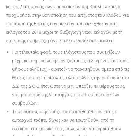
και της λειτουργίας των υπηρεσιακών συμβουλίων και να
προχωρήσει στην ικανοποίηση του αιτήματος του κλάδου για
παράταση της θητείας των αιρετών που εκλέχθηκαν στις
εκλογές του 2018 μέχρι τη διεξαγωγή νέων εκλογών με τη
δια ζώσης συμμετοχή όλων των συναδέλφων,
καλεί:
Για τελευταία φορά, τους ελάχιστους που συνεχίζουν
μέχρι και σήμερα να εμφανίζονται ως εκλεγμένοι (με πόσες
ψήφους αλήθεια;) «αιρετοί» να παραιτηθούν άμεσα από τις
θέσεις που σφετερίζονται, υλοποιώντας την απόφαση του
Δ.Σ. της Δ.Ο.Ε. έτσι ώστε να μην υπάρξει, εκ μέρους τους,
νομιμοποίηση της λειτουργίας «ψευδο-υπηρεσιακών»
συμβουλίων.
Τους δοτούς «αιρετούς» που τοποθετήθηκαν είτε με
αυταρχικό τρόπο, δίχως καν να ερωτηθούν, από τη
διοίκηση είτε με δική τους συναίνεση, να παραιτηθούν