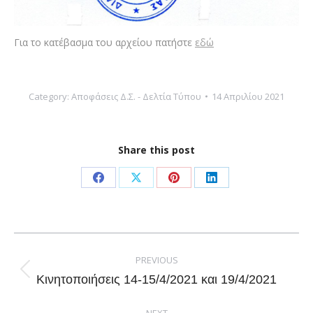
Για το κατέβασμα του αρχείου πατήστε
εδώ
Category:
Αποφάσεις Δ.Σ. - Δελτία Τύπου
14 Απριλίου 2021
Share this post
Share
Share
Share
Share
on
on
on
on
Facebook
X
Pinterest
LinkedIn
Post
navigation
PREVIOUS
Previous
Κινητοποιήσεις 14-15/4/2021 και 19/4/2021
post: