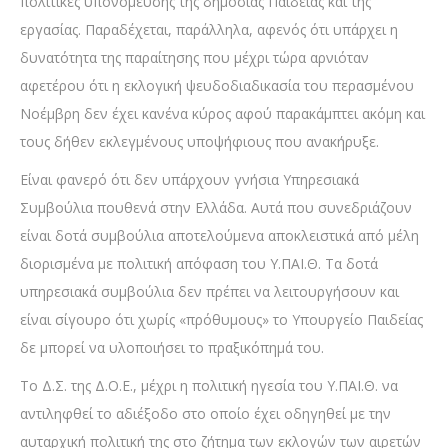
πολιτικές υπονόμευσης της δημόσιας Παιδείας και της
εργασίας. Παραδέχεται, παράλληλα, αφενός ότι υπάρχει η
δυνατότητα της παραίτησης που μέχρι τώρα αρνιόταν
αφετέρου ότι η εκλογική ψευδοδιαδικασία του περασμένου
Νοέμβρη δεν έχει κανένα κύρος αφού παρακάμπτει ακόμη και
τους δήθεν εκλεγμένους υποψήφιους που ανακήρυξε.
Είναι φανερό ότι δεν υπάρχουν γνήσια Υπηρεσιακά
Συμβούλια πουθενά στην Ελλάδα. Αυτά που συνεδριάζουν
είναι δοτά συμβούλια αποτελούμενα αποκλειστικά από μέλη
διορισμένα με πολιτική απόφαση του Υ.ΠΑΙ.Θ. Τα δοτά
υπηρεσιακά συμβούλια δεν πρέπει να λειτουργήσουν και
είναι σίγουρο ότι χωρίς «πρόθυμους» το Υπουργείο Παιδείας
δε μπορεί να υλοποιήσει το πραξικόπημά του.
Το Δ.Σ. της Δ.Ο.Ε., μέχρι η πολιτική ηγεσία του Υ.ΠΑΙ.Θ. να
αντιληφθεί το αδιέξοδο στο οποίο έχει οδηγηθεί με την
αυταρχική πολιτική της στο ζήτημα των εκλογών των αιρετών