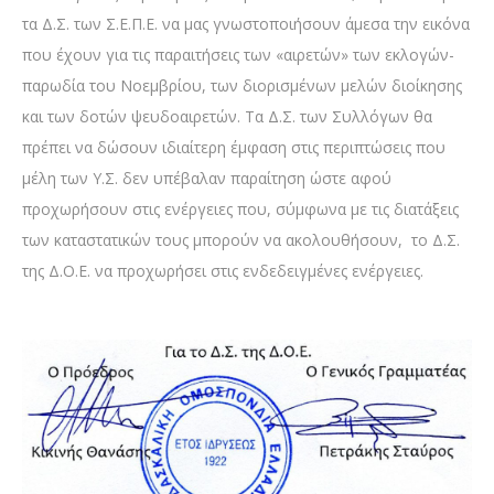
τα Δ.Σ. των Σ.Ε.Π.Ε. να μας γνωστοποιήσουν άμεσα την εικόνα
που έχουν για τις παραιτήσεις των «αιρετών» των εκλογών-
παρωδία του Νοεμβρίου, των διορισμένων μελών διοίκησης
και των δοτών ψευδοαιρετών. Τα Δ.Σ. των Συλλόγων θα
πρέπει να δώσουν ιδιαίτερη έμφαση στις περιπτώσεις που
μέλη των Υ.Σ. δεν υπέβαλαν παραίτηση ώστε αφού
προχωρήσουν στις ενέργειες που, σύμφωνα με τις διατάξεις
των καταστατικών τους μπορούν να ακολουθήσουν, το Δ.Σ.
της Δ.Ο.Ε. να προχωρήσει στις ενδεδειγμένες ενέργειες.