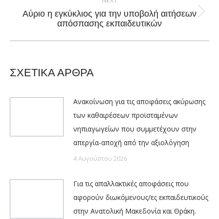
NEXT
Αύριο η εγκύκλιος για την υποβολή αιτήσεων
Next
απόσπασης εκπαιδευτικών
post:
ΣΧΕΤΙΚΑ ΑΡΘΡΑ
Ανακοίνωση για τις αποφάσεις ακύρωσης
των καθαιρέσεων προϊσταμένων
νηπιαγωγείων που συμμετέχουν στην
απεργία-αποχή από την αξιολόγηση
4 Αυγούστου 2026
Για τις απαλλακτικές αποφάσεις που
αφορούν διωκόμενους/ες εκπαιδευτικούς
στην Ανατολική Μακεδονία και Θράκη.