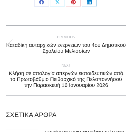
Share
Share
Share
Share
on
on
on
on
Facebook
X
Pinterest
LinkedIn
Post
navigation
PREVIOUS
Καταδίκη αυταρχικών ενεργειών του 4ου Δημοτικού
Previous
Σχολείου Μελισσίων
post:
NEXT
Κλήση σε απολογία απεργών εκπαιδευτικών από
Next
το Πρωτοβάθμιο Πειθαρχικό της Πελοποννήσου
την Παρασκευή 16 Ιανουαρίου 2026
post:
ΣΧΕΤΙΚΑ ΑΡΘΡΑ