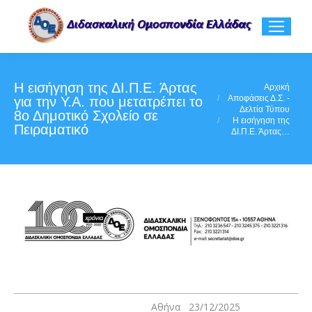
Η εισήγηση της ΔΙ.Π.Ε. Άρτας
You are here:
Αρχική
Αποφάσεις Δ.Σ. -
για την Υ.Α. που μετατρέπει το
Δελτία Τύπου
8ο Δημοτικό Σχολείο σε
Η εισήγηση της
Πειραματικό
ΔΙ.Π.Ε. Άρτας…
Αθήνα 23/12/2025