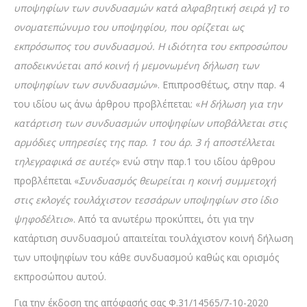
υποψηφίων των συνδυασμών κατά αλφαβητική σειρά γ] το
ονοματεπώνυμο του υποψηφίου, που ορίζεται ως
εκπρόσωπος του συνδυασμού. Η ιδιότητα του εκπροσώπου
αποδεικνύεται από κοινή ή μεμονωμένη δήλωση των
υποψηφίων των συνδυασμών
». Επιπροσθέτως, στην παρ. 4
του ιδίου ως άνω άρθρου προβλέπεται: «
Η δήλωση για την
κατάρτιση των συνδυασμών υποψηφίων υποβάλλεται στις
αρμόδιες υπηρεσίες της παρ. 1 του άρ. 3 ή αποστέλλεται
τηλεγραφικά σε αυτές
» ενώ στην παρ.1 του ιδίου άρθρου
προβλέπεται «
Συνδυασμός θεωρείται η κοινή συμμετοχή
στις εκλογές τουλάχιστον τεσσάρων υποψηφίων στο ίδιο
ψηφοδέλτιο
». Από τα ανωτέρω προκύπτει, ότι για την
κατάρτιση συνδυασμού απαιτείται τουλάχιστον κοινή δήλωση
των υποψηφίων του κάθε συνδυασμού καθώς και ορισμός
εκπροσώπου αυτού.
Για την έκδοση της απόφασής σας Φ.31/14565/7-10-2020