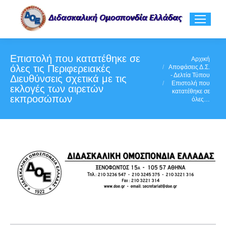
Επιστολή που κατατέθηκε σε
You are here:
Αρχική
όλες τις Περιφερειακές
Αποφάσεις Δ.Σ.
- Δελτία Τύπου
Διευθύνσεις σχετικά με τις
Επιστολή που
εκλογές των αιρετών
κατατέθηκε σε
εκπροσώπων
όλες…