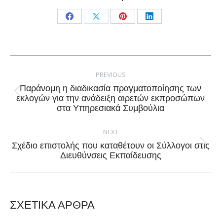
Share
Share
Share
Share
on
on
on
on
Facebook
X
Pinterest
LinkedIn
Post
navigation
PREVIOUS
Παράνομη η διαδικασία πραγματοποίησης των
Previous
εκλογών για την ανάδειξη αιρετών εκπροσώπων
στα Υπηρεσιακά Συμβούλια
post:
NEXT
Σχέδιο επιστολής που καταθέτουν οι Σύλλογοι στις
Next
Διευθύνσεις Εκπαίδευσης
post:
ΣΧΕΤΙΚΑ ΑΡΘΡΑ