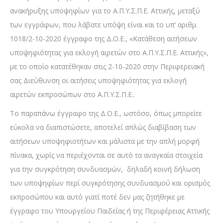
ανακήρυξης υποψηφίων για το Α.Π.Υ.Σ.Π.Ε. Αττικής, μεταξύ
των εγγράφων, που λάβατε υπόψη είναι και το υπ’ αριθμ.
1018/2-10-2020 έγγραφο της Δ.Ο.Ε., «Κατάθεση αιτήσεων
υποψηφιότητας για εκλογή αιρετών στο Α.Π.Υ.Σ.Π.Ε. Αττικής»,
με το οποίο κατατέθηκαν στις 2-10-2020 στην Περιφερειακή
σας Διεύθυνση οι αιτήσεις υποψηφιότητας για εκλογή
αιρετών εκπροσώπων στο Α.Π.Υ.Σ.Π.Ε..
Το παραπάνω έγγραφο της Δ.Ο.Ε., ωστόσο, όπως μπορείτε
εύκολα να διαπιστώσετε, αποτελεί απλώς διαβίβαση των
αιτήσεων υποψηφιοτήτων και μάλιστα με την απλή μορφή
πίνακα, χωρίς να περιέχονται σε αυτό τα αναγκαία στοιχεία
για την συγκρότηση συνδυασμών, δηλαδή κοινή δήλωση
των υποψηφίων περί συγκρότησης συνδυασμού και ορισμός
εκπροσώπου και αυτό γιατί ποτέ δεν μας ζητήθηκε με
έγγραφο του Υπουργείου Παιδείας ή της Περιφέρειας Αττικής