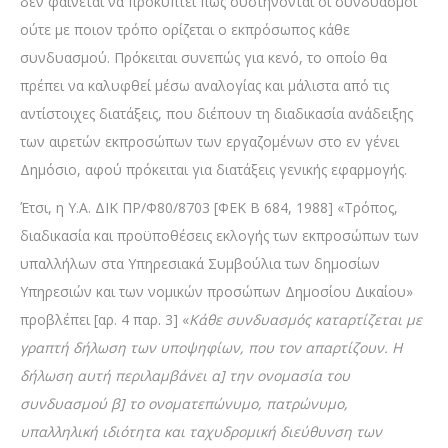
δεν φαίνεται να προκύπτει πώς συστήνονται οι συνδυασμοί
ούτε με ποιον τρόπο ορίζεται ο εκπρόσωπος κάθε
συνδυασμού. Πρόκειται συνεπώς για κενό, το οποίο θα
πρέπει να καλυφθεί μέσω αναλογίας και μάλιστα από τις
αντίστοιχες διατάξεις, που διέπουν τη διαδικασία ανάδειξης
των αιρετών εκπροσώπων των εργαζομένων στο εν γένει
Δημόσιο, αφού πρόκειται για διατάξεις γενικής εφαρμογής.
Έτσι, η Υ.Α. ΔΙΚ ΠΡ/Φ80/8703 [ΦΕΚ Β 684, 1988] «Τρόπος,
διαδικασία και προϋποθέσεις εκλογής των εκπροσώπων των
υπαλλήλων στα Υπηρεσιακά Συμβούλια των δημοσίων
Υπηρεσιών και των νομικών προσώπων Δημοσίου Δικαίου»
προβλέπει [αρ. 4 παρ. 3] «
Κάθε συνδυασμός καταρτίζεται με
γραπτή δήλωση των υποψηφίων, που τον απαρτίζουν. Η
δήλωση αυτή περιλαμβάνει α] την ονομασία του
συνδυασμού β] το ονοματεπώνυμο, πατρώνυμο,
υπαλληλική ιδιότητα και ταχυδρομική διεύθυνση των