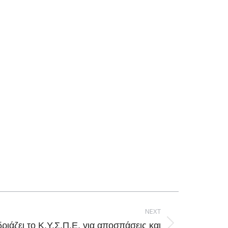
NEXT
ριάζει το Κ.Υ.Σ.Π.Ε. για αποσπάσεις και