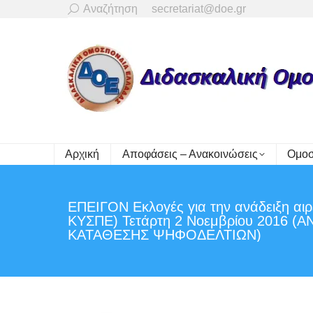
Search:
Αναζήτηση
secretariat@doe.gr
Αρχική
Αποφάσεις – Ανακοινώσεις
Ομοσ
ΕΠΕΙΓΟΝ Εκλογές για την ανάδειξη α
ΚΥΣΠΕ) Τετάρτη 2 Νοεμβρίου 2016
ΚΑΤΑΘΕΣΗΣ ΨΗΦΟΔΕΛΤΙΩΝ)