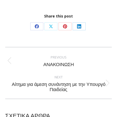
Share this post
Share
Share
Share
Share
on
on
on
on
Facebook
X
Pinterest
LinkedIn
Post
navigation
PREVIOUS
Previous
ΑΝΑΚΟΙΝΩΣΗ
post:
NEXT
Αίτημα για άμεση συνάντηση με την Υπουργό
Next
Παιδείας
post:
ΣΧΕΤΙΚΑ ΑΡΘΡΑ