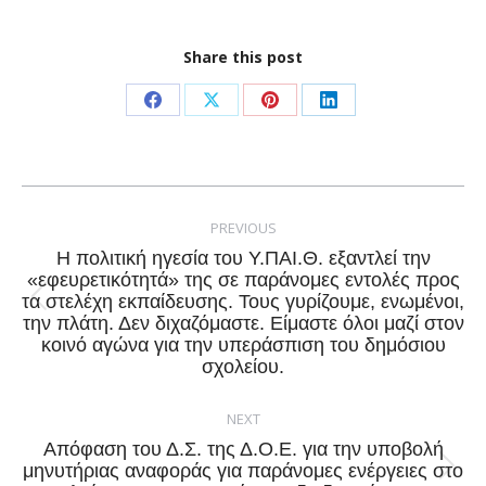
Share this post
Share
Share
Share
Share
on
on
on
on
Facebook
X
Pinterest
LinkedIn
Post
navigation
PREVIOUS
Η πολιτική ηγεσία του Υ.ΠΑΙ.Θ. εξαντλεί την
«εφευρετικότητά» της σε παράνομες εντολές προς
τα στελέχη εκπαίδευσης. Τους γυρίζουμε, ενωμένοι,
Previous
την πλάτη. Δεν διχαζόμαστε. Είμαστε όλοι μαζί στον
post:
κοινό αγώνα για την υπεράσπιση του δημόσιου
σχολείου.
NEXT
Απόφαση του Δ.Σ. της Δ.Ο.Ε. για την υποβολή
μηνυτήριας αναφοράς για παράνομες ενέργειες στο
Next