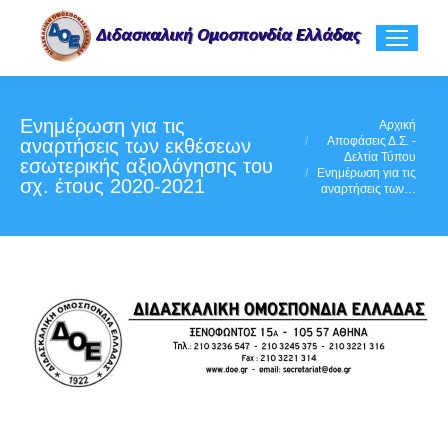
Ενημέρωση για τις
You are here:
Αρχική
Αποφάσεις Δ.Σ. -
αναρτήσεις των εκθέσεων
Δελτία Τύπου
εσωτερικής αξιολόγησης του
Ενημέρωση για τις
σχ. έτους 2020-2021
αναρτήσεις των…