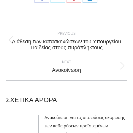
Share
Share
Share
Share
on
on
on
on
Facebook
X
Pinterest
LinkedIn
Post
navigation
PREVIOUS
Διάθεση των κατασκηνώσεων του Υπουργείου
Previous
Παιδείας στους πυρόπληκτους
post:
NEXT
Next
Ανακοίνωση
post:
ΣΧΕΤΙΚΑ ΑΡΘΡΑ
Ανακοίνωση για τις αποφάσεις ακύρωσης
των καθαιρέσεων προϊσταμένων