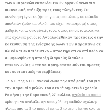
των κυπριακών εκπαιδευτικών οργανώσεων για
οικονομική στήριξη προς τους πληγέντες.
Στη
συνάντηση έγινε συζήτηση για τις επιπτώσεις, σε επίπεδο
απωλειών ζωών και υλικό, που είχε η καταστροφή στους
μαθητές και τις οικογένειές τους, στους εκπαιδευτικούς και
στις σχολικές μονάδες.
Ανταλλάχθηκαν προτάσεις στην
κατεύθυνση της ενίσχυσης όλων των παραπάνω σε
υλικό και εκπαιδευτικό – υποστηρικτικό επίπεδο και
συμφωνήθηκε η ύπαρξη διαρκούς διαύλου
επικοινωνίας ώστε να πραγματοποιούνται άμεσες
και ουσιαστικές παρεμβάσεις.
Το Δ.Σ. της Δ.Ο.Ε. ανακοίνωσε την απόφασή του για
ο
την παρουσία μελών του στο 1
Δημοτικό Σχολείο
Ραφήνας την Παρασκευή 27 Ιουλίου
,
σχολείο το οποίο
ορίστηκε να αναλάβει την απασχόληση παιδιών σχολικής
ηλικίας από τις 8 το πρωί μέχρι τις 2 το μεσημέρι για όλο το