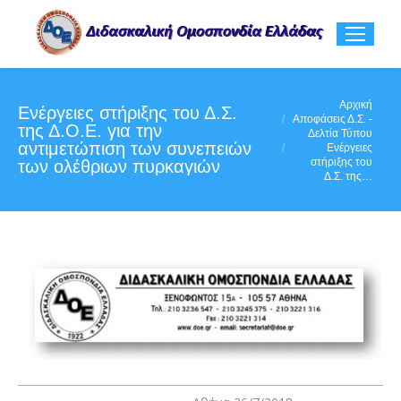
You are here:
Αρχική
Ενέργειες στήριξης του Δ.Σ.
Αποφάσεις Δ.Σ. -
της Δ.Ο.Ε. για την
Δελτία Τύπου
αντιμετώπιση των συνεπειών
Ενέργειες
στήριξης του
των ολέθριων πυρκαγιών
Δ.Σ. της…